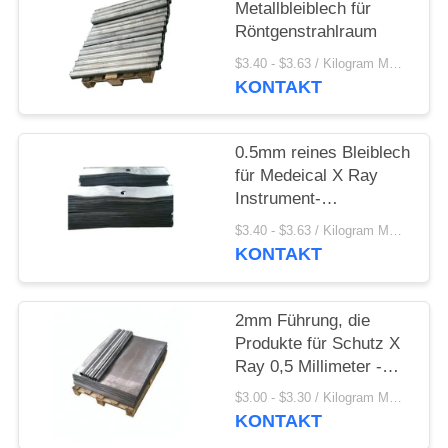
PRIVACY
Metallbleiblech für
Röntgenstrahlraum
POLICY
$3.40 - $3.63 / Kilogram MOQ:10 Kilogramm/Kilogramm
KONTAKT
0.5mm reines Bleiblech
für Medeical X Ray
Instrument-
Klassifikation der
$3.40 - $3.63 / Kilogram MOQ:100 Kilogramm/Kilogramm
Raum-Klassen-I
KONTAKT
2mm Führung, die
Produkte für Schutz X
Ray 0,5 Millimeter -
30mm Stärke
$3.00 - $3.30 / Kilogram MOQ:10 Kilogramm/Kilogramm
abschirmt
KONTAKT