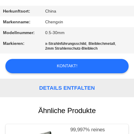
TRETEN
Herkunftsort:
China
SIE
Markenname:
Chengxin
MIT
Modellnummer:
0.5-30mm
UNS
Markieren:
,
,
x-Strahlnführungsschild
Bleiblechmetall
IN
2mm Strahlenschutz-Bleiblech
VERBINDUNG
KONTAKT!
NACHRICHTEN
DETAILS ENTFALTEN
FÄLLE
Ähnliche Produkte
SITEMAP
99,997% reines