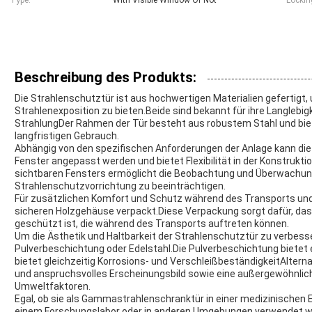
Type:
With Visible Window Or Not
Locki
Beschreibung des Produkts:
Die Strahlenschutztür ist aus hochwertigen Materialien gefertigt
Strahlenexposition zu bieten.Beide sind bekannt für ihre Langlebig
StrahlungDer Rahmen der Tür besteht aus robustem Stahl und biet
langfristigen Gebrauch.
Abhängig von den spezifischen Anforderungen der Anlage kann di
Fenster angepasst werden und bietet Flexibilität in der Konstruktio
sichtbaren Fensters ermöglicht die Beobachtung und Überwachung,
Strahlenschutzvorrichtung zu beeinträchtigen.
Für zusätzlichen Komfort und Schutz während des Transports und 
sicheren Holzgehäuse verpackt.Diese Verpackung sorgt dafür, da
geschützt ist, die während des Transports auftreten können.
Um die Ästhetik und Haltbarkeit der Strahlenschutztür zu verbesser
Pulverbeschichtung oder Edelstahl.Die Pulverbeschichtung bietet 
bietet gleichzeitig Korrosions- und VerschleißbeständigkeitAlter
und anspruchsvolles Erscheinungsbild sowie eine außergewöhnlic
Umweltfaktoren.
Egal, ob sie als Gammastrahlenschranktür in einer medizinischen E
einem Forschungslabor oder in anderen Umgebungen verwendet wer