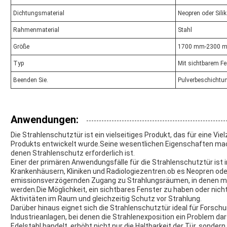
Dichtungsmaterial
Neopren oder Sili
Rahmenmaterial
Stahl
Größe
1700 mm-2300 mm
Typ
Mit sichtbarem Fe
Beenden Sie.
Pulverbeschichtun
Anwendungen:
Die Strahlenschutztür ist ein vielseitiges Produkt, das für eine V
Produkts entwickelt wurde.Seine wesentlichen Eigenschaften mach
denen Strahlenschutz erforderlich ist.
Einer der primären Anwendungsfälle für die Strahlenschutztür ist 
Krankenhäusern, Kliniken und Radiologiezentren.ob es Neopren oder 
emissionsverzögernden Zugang zu Strahlungsräumen, in denen 
werden.Die Möglichkeit, ein sichtbares Fenster zu haben oder nicht,
Aktivitäten im Raum und gleichzeitig Schutz vor Strahlung.
Darüber hinaus eignet sich die Strahlenschutztür ideal für Forsch
Industrieanlagen, bei denen die Strahlenexposition ein Problem da
Edelstahl handelt, erhöht nicht nur die Haltbarkeit der Tür, sonde