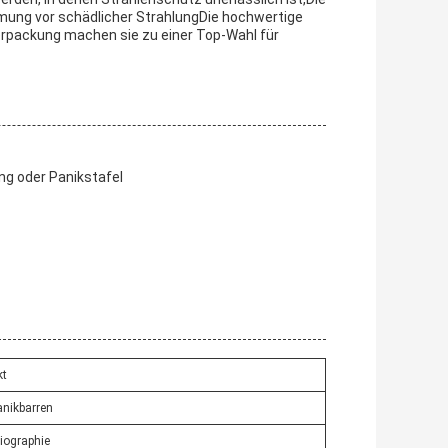
mung vor schädlicher StrahlungDie hochwertige
 Verpackung machen sie zu einer Top-Wahl für
ng oder Panikstafel
kt
anikbarren
iographie