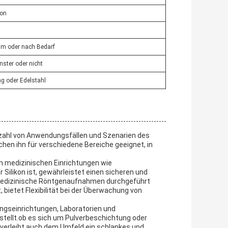
kon
 oder nach Bedarf
nster oder nicht
g oder Edelstahl
ielzahl von Anwendungsfällen und Szenarien des
en ihn für verschiedene Bereiche geeignet, in
in medizinischen Einrichtungen wie
Silikon ist, gewährleistet einen sicheren und
medizinische Röntgenaufnahmen durchgeführt
 bietet Flexibilität bei der Überwachung von
ungseinrichtungen, Laboratorien und
rstellt.ob es sich um Pulverbeschichtung oder
rn verleiht auch dem Umfeld ein schlankes und