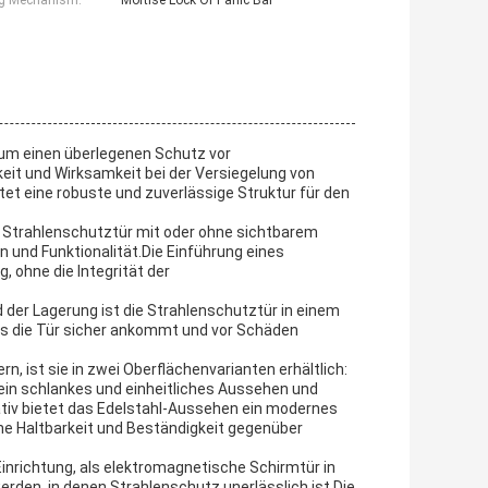
ng Mechanism:
Mortise Lock Or Panic Bar
, um einen überlegenen Schutz vor
keit und Wirksamkeit bei der Versiegelung von
et eine robuste und zuverlässige Struktur für den
e Strahlenschutztür mit oder ohne sichtbarem
n und Funktionalität.Die Einführung eines
 ohne die Integrität der
der Lagerung ist die Strahlenschutztür in einem
ss die Tür sicher ankommt und vor Schäden
n, ist sie in zwei Oberflächenvarianten erhältlich:
ein schlankes und einheitliches Aussehen und
nativ bietet das Edelstahl-Aussehen ein modernes
he Haltbarkeit und Beständigkeit gegenüber
inrichtung, als elektromagnetische Schirmtür in
den, in denen Strahlenschutz unerlässlich ist,Die