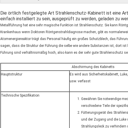
Die örtlich festgelegte Art Strahlenschutz-Kabinett ist eine A
einfach installiert zu sein, ausgeprüft zu werden, geladen zu we
Metallführung hat eine sehr magische Funktion ist Strahlenschutz. Sie kann Röntge
Krankenhaus wenn Doktoren Röntgenstrahldiagnose machen, gibt es normalerweis
Atomenergiereaktor trägt das Personal häufig ein großes Schutzblech, das Führun
sagen, dass die Struktur der Führung die selbe wie andere Substanzen ist, dort ist 
Führung sind verhältnismäßig hoch, also kann es der sehr gute Strahlenschutz se
Abschirmung des Kabinetts
Hauptstruktur
Es wird aus Sicherheitskabinett, Luke
usw. verfasst
Technische Spezifikation
Gewähren Sie notwendige mec
verschiedene Teile der spezif
Fütterungsgerät des Strahlens
und der Zugang und die Luke w
Strahlungsleck zu verhindern