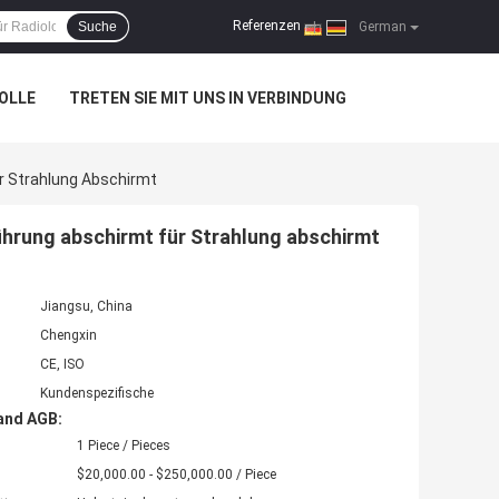
Referenzen
Suche
|
German
OLLE
TRETEN SIE MIT UNS IN VERBINDUNG
r Strahlung Abschirmt
hrung abschirmt für Strahlung abschirmt
Jiangsu, China
Chengxin
CE, ISO
Kundenspezifische
and AGB:
1 Piece / Pieces
$20,000.00 - $250,000.00 / Piece