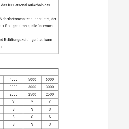
 das für Personal außerhalb des
 Sicherheitsschalter ausgerüstet, der
der Röntgenstrahlquelle überwacht
 und Belüftungszufuhrgerätes kann
n.
4000
5000
6000
3000
3000
3000
2500
2500
2500
Y
Y
Y
S
S
S
S
S
S
S
S
S