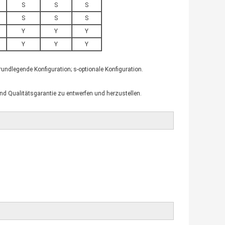
S
S
S
S
S
S
Y
Y
Y
Y
Y
Y
undlegende Konfiguration; s-optionale Konfiguration.
und Qualitätsgarantie zu entwerfen und herzustellen.