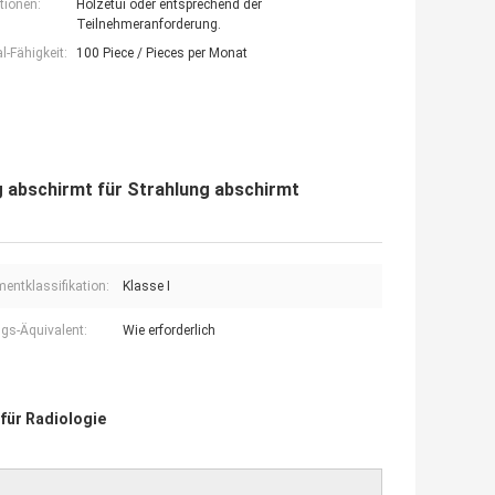
tionen:
Holzetui oder entsprechend der
Teilnehmeranforderung.
-Fähigkeit:
100 Piece / Pieces per Monat
 abschirmt für Strahlung abschirmt
mentklassifikation:
Klasse I
gs-Äquivalent:
Wie erforderlich
für Radiologie