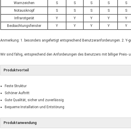
Warnzeichen
S
S
S
S
S
Notausknopf
S
S
S
S
S
Infrarotgerät
Y
Y
Y
Y
Y
Beobachtungsfenster
Y
Y
Y
Y
Y
Anmerkung: 1. besonders angefertigt entsprechend Benutzeranforderungen. 2. Y-gr
Wir sind fähig, entsprechend den Anforderungen des Benutzers mit billiger Preis- 
Produktvorteil
Feste Struktur
Schöner Auftritt
Gute Qualität, sicher und zuverlässig
Bequeme Installation und Entstörung
Produktanwendung