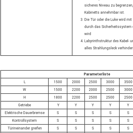
sicheres Niveau zu begrenzen,
Kabinetts annehmbar ist.
Die Tür oder die Luke wird mit
durch das Sicherheitssystem 
wird
Labyrinthstruktur des Kabel-
alles Strahlungsleck verhinder
Parameterliste
L
1500
2000
2500
3000
3500
W
1500
2200
2000
2500
3000
H
1800
2200
2500
2500
2500
Getriebe
Y
Y
Y
Y
Y
Elektrische Dauerbremse
S
S
S
S
S
Kontrollsystem
S
S
S
S
S
Türineinander greifen
S
S
S
S
S