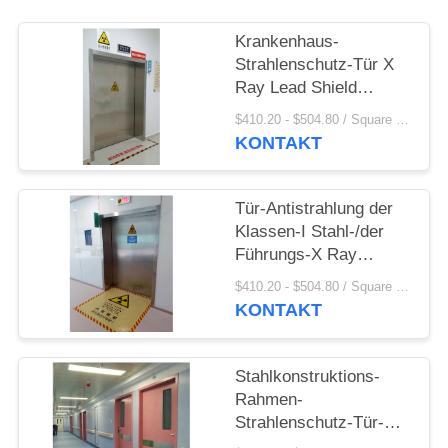
PRIVACY
POLICY
Krankenhaus-
Strahlenschutz-Tür X
Ray Lead Shield
HAUSTIER CT
$410.20 - $504.80 / Square Meter MOQ:2,1 Quadratmeter/Quadrat
schützend
KONTAKT
Tür-Antistrahlung der
Klassen-I Stahl-/der
Führungs-X Ray
Shielding Materials
$410.20 - $504.80 / Square Meter MOQ:2,1 Quadratmeter/Quadrat
Proton Protection für
KONTAKT
Operationsraum-Größe
fertigte besonders an
Stahlkonstruktions-
Rahmen-
Strahlenschutz-Tür-
Leitungsschutz für