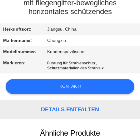
mit fliegengitter-bewegliches
TRETEN
horizontales schützendes
SIE
Herkunftsort:
Jiangsu, China
MIT
UNS
Markenname:
Chengxin
IN
Modellnummer:
Kundenspezifische
VERBINDUNG
Markieren:
,
Führung für Strahlenschutz
Schutzmaterialien des Strahls x
NACHRICHTEN
KONTAKT!
FÄLLE
DETAILS ENTFALTEN
SITEMAP
Ähnliche Produkte