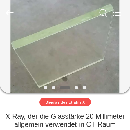
Chengxin
Radiation
Protection
Equipment
Co.,
Ltd.
All
Rights
HAUS
Reserved.
PRODUKTE
ÜBER
UNS
FABRIK-
AUSFLUG
Bleiglas des Strahls X
X Ray, der die Glasstärke 20 Millimeter
QUALITÄTSKONTROLLE
allgemein verwendet in CT-Raum