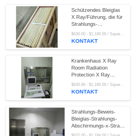
PRIVACY
POLICY
Schützendes Bleiglas
X Ray/Führung, die für
Strahlungs-
Glanzpunkt-
$630.00 - $1,180.00 / Square Meter MOQ:2,1 Quadratmeter/Quadrat
Beförderung abschirmt
KONTAKT
Krankenhaus X Ray
Room Radiation
Protection X Ray
Shielding Lead Glass
$630.00 - $1,180.00 / Square Meter MOQ:2,1 Quadratmeter/Quadrat
KONTAKT
Strahlungs-Beweis-
Bleiglas-Strahlungs-
Abschirmungs-x-Strahl
Stärke 12 Millimeter
$632.00 - $1,184.00 / Square Meter MOQ:1 Quadratmeter/Quadrat