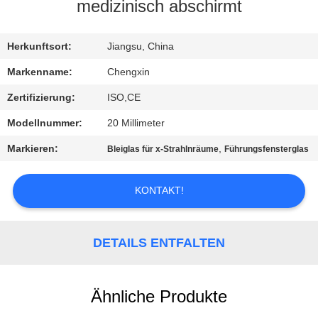
medizinisch abschirmt
TRETEN
SIE
Herkunftsort:
Jiangsu, China
MIT
Markenname:
Chengxin
UNS
Zertifizierung:
ISO,CE
IN
Modellnummer:
20 Millimeter
VERBINDUNG
Markieren:
,
Bleiglas für x-Strahlnräume
Führungsfensterglas
NACHRICHTEN
KONTAKT!
FÄLLE
DETAILS ENTFALTEN
SITEMAP
Ähnliche Produkte