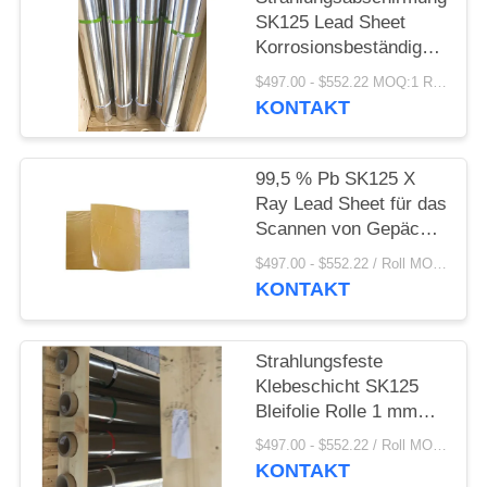
PRIVACY
SK125 Lead Sheet
POLICY
Korrosionsbeständige
Zinnbeschichtung für
$497.00 - $552.22 MOQ:1 Rolle/Rollen
Medizin
KONTAKT
99,5 % Pb SK125 X
Ray Lead Sheet für das
Scannen von Gepäck
auf
$497.00 - $552.22 / Roll MOQ:1 Rolle/Rollen
Hochgeschwindigkeitszügen
KONTAKT
am Flughafen
Strahlungsfeste
Klebeschicht SK125
Bleifolie Rolle 1 mm
Dicke
$497.00 - $552.22 / Roll MOQ:1 Rolle/Rollen
KONTAKT