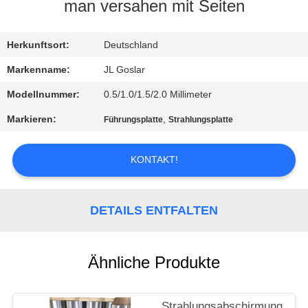
man versahen mit Seiten
TRETEN
SIE
Herkunftsort:
Deutschland
MIT
Markenname:
JL Goslar
UNS
Modellnummer:
0.5/1.0/1.5/2.0 Millimeter
IN
Markieren:
,
Führungsplatte
Strahlungsplatte
VERBINDUNG
KONTAKT!
NACHRICHTEN
DETAILS ENTFALTEN
FÄLLE
Ähnliche Produkte
SITEMAP
Strahlungsabschirmung