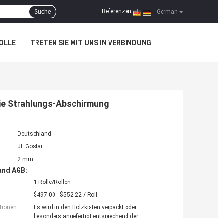
Referenzen
Suche
|
German
OLLE
TRETEN SIE MIT UNS IN VERBINDUNG
 die Strahlungs-Abschirmung
Deutschland
JL Goslar
2 mm
and AGB:
1 Rolle/Rollen
$497.00 - $552.22 / Roll
tionen:
Es wird in den Holzkisten verpackt oder
besonders angefertigt entsprechend der