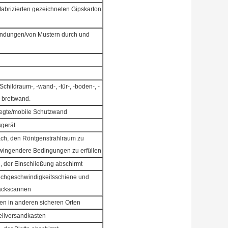
orfabrizierten gezeichneten Gipskarton
endungen/von Mustern durch und
childraum-, -wand-, -tür-, -boden-, -
-brettwand.
elegte/mobile Schutzwand
gerät
ach, den Röntgenstrahlraum zu
zwingendere Bedingungen zu erfüllen
, der Einschließung abschirmt
ochgeschwindigkeitsschiene und
äckscannen
n in anderen sicheren Orten
Teilversandkasten