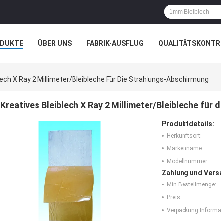
ODUKTE
ÜBER UNS
FABRIK-AUSFLUG
QUALITÄTSKONTR
N
FÄLLE
lech X Ray 2 Millimeter/Bleibleche Für Die Strahlungs-Abschirmung
Kreatives Bleiblech X Ray 2 Millimeter/Bleibleche für
Produktdetails:
Herkunftsort:
Markenname:
Modellnummer:
Zahlung und Vers
Min Bestellmenge:
Preis:
Verpackung Informa