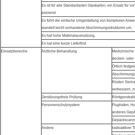
Es ist für alle Standardarten Gipskarton, ein Ersatz für v
passend.
Es führt die einfache Umgestaltung von komplexen Anw
wandelt leicht vorhandene Abschirmungsstrukturen um.
Es hat hohe Materialausnutzung.
Es hat eine kurze Lieferfrist.
Einsatzbereiche
Ärztliche Behandlung
Medizinische S
decken- oder 
Örtlich festg
Abschirmungs
Rüsten Sie/n
verbessern, 
Zerstörungsfreie Prüfung
Röntgenstrahl
Personenschutzsystem
Flughafen, H
anderes Gep
Gepäckscanne
Andere
radioaktiver 