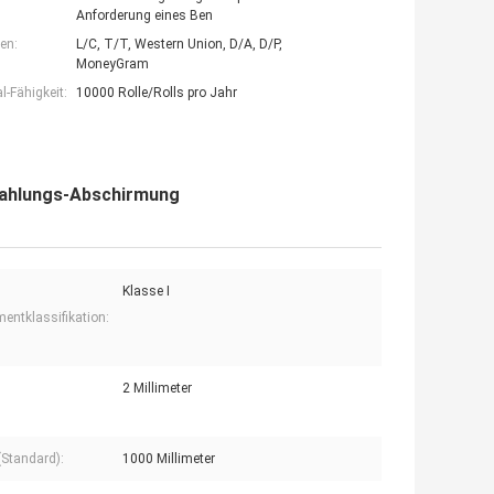
Anforderung eines Ben
en:
L/C, T/T, Western Union, D/A, D/P,
MoneyGram
-Fähigkeit:
10000 Rolle/Rolls pro Jahr
Strahlungs-Abschirmung
Klasse I
mentklassifikation:
2 Millimeter
(Standard):
1000 Millimeter