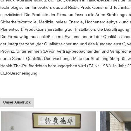
Chengxin-Strahlenschutz Co., Ltd., gelegen in Taihu-Becken des der J
technologischen Innovation, das auf R&D-, Produktions- und Technik
spezialisiert. Die Produkte der Firma umfassen alle Arten Strahlungsab
Sicherheitskontrolle, Medizin, nulear Energie, Hochenergiephysik und 
Planentwurf, Produktionsherstellung zur Installation, die Beauftragun
Die Firma willigt ausschließlich mit Systemstandard der Qualitätssi
der Integrität zehn „der Qualitätssicherung und des Kundendiensts“, v
Provinz, Unternehmen 3A von Vertrag-beobachtenden und Versprechen
durch Schutz-Qualitäts-Überwachungs-Mitte der Strahlung überprüft w
Health.The-Prüfberichtes herausgegeben wird (FJ Nr. 198-). In Jahr 2
CER-Bescheinigung.
Unser Ausdruck