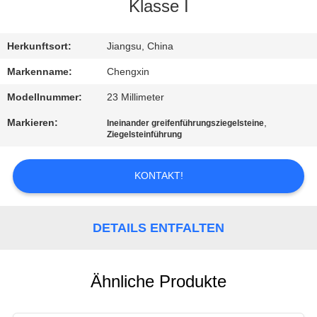
Klasse I
TRETEN
SIE
Herkunftsort:
Jiangsu, China
MIT
Markenname:
Chengxin
UNS
Modellnummer:
23 Millimeter
IN
Markieren:
,
Ineinander greifenführungsziegelsteine
Ziegelsteinführung
VERBINDUNG
KONTAKT!
NACHRICHTEN
DETAILS ENTFALTEN
FÄLLE
SITEMAP
Ähnliche Produkte