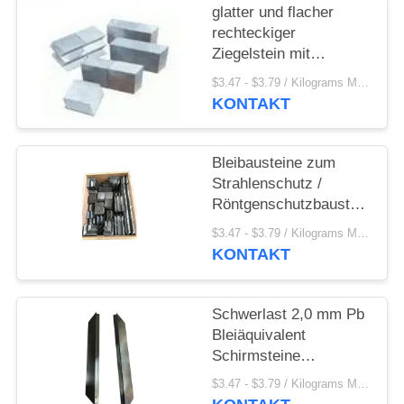
PRIVACY
glatter und flacher
POLICY
rechteckiger
Ziegelstein mit
Ineinander
$3.47 - $3.79 / Kilograms MOQ:500 Kilogramm/Kilogramm
greifenfunktionsform
KONTAKT
von der reinen
Führungs- oder
Führungantimonlegierung
Bleibausteine zum
in X Ray Room
Strahlenschutz /
Röntgenschutzbausteine
aus Blei
$3.47 - $3.79 / Kilograms MOQ:500 Kilogramm/Kilogramm
KONTAKT
Schwerlast 2,0 mm Pb
Bleiäquivalent
Schirmsteine
Strahlenschutz bis zu
$3.47 - $3.79 / Kilograms MOQ:500 Kilogramm/Kilogramm
327,5u00b0C