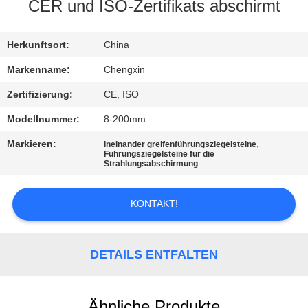
CER und ISO-Zertifikats abschirmt
TRETEN
SIE
Herkunftsort:
China
MIT
Markenname:
Chengxin
UNS
Zertifizierung:
CE, ISO
IN
Modellnummer:
8-200mm
VERBINDUNG
Markieren:
,
Ineinander greifenführungsziegelsteine
Führungsziegelsteine für die
Strahlungsabschirmung
NACHRICHTEN
KONTAKT!
FÄLLE
DETAILS ENTFALTEN
SITEMAP
Ähnliche Produkte