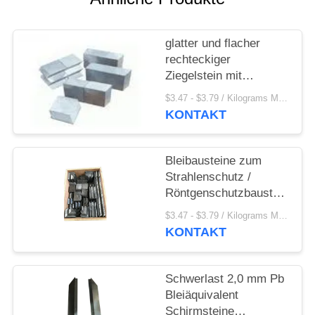
PRIVACY
POLICY
glatter und flacher
rechteckiger
Ziegelstein mit
Ineinander
$3.47 - $3.79 / Kilograms MOQ:500 Kilogramm/Kilogramm
greifenfunktionsform
KONTAKT
von der reinen
Führungs- oder
Führungantimonlegierung
Bleibausteine zum
in X Ray Room
Strahlenschutz /
Röntgenschutzbausteine
aus Blei
$3.47 - $3.79 / Kilograms MOQ:500 Kilogramm/Kilogramm
KONTAKT
Schwerlast 2,0 mm Pb
Bleiäquivalent
Schirmsteine