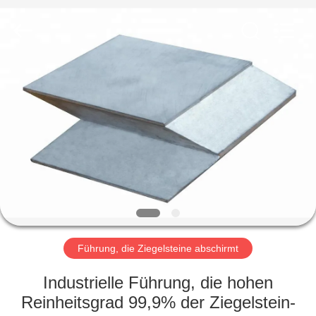
Chengxin
Radiation
Protection
Equipment
Co.,
Ltd.
All
Rights
HAUS
Reserved.
PRODUKTE
ÜBER
UNS
FABRIK-
AUSFLUG
Führung, die Ziegelsteine abschirmt
Industrielle Führung, die hohen
QUALITÄTSKONTROLLE
Reinheitsgrad 99,9% der Ziegelstein-