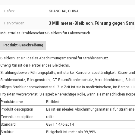
Hafen:
SHANGHAI, CHINA
3 Millimeter-Bleiblech
Führung gegen Stra
Hervorheben:
,
Industrielles Strahlenschutz-Bleiblech für Laborversuch
Produkt-Beschreibung
Bleiblech ist ein ideales Abschirmungsmaterial für Strahlenschutz.
Cheng Xin ist der Hersteller des Bleiblechs.
Strahlungsbeweis-Führungsplatte, mit starker Korrosionsbeständigkeit, Säure- un
Strahlenschutz, Röntgenstrahl, CT-RaumStrahlenschutz, Verschlechterung, Schal
billiges Strahlungsbeweismaterial. Zur Zeit ist sie in medizinischem, im Bergbau, i
Projekten weitverbreitet. Sie spielt eine wichtige Rolle, wenn sie menschlichen Körp
Produktname
Bleiblech
Produkt descripition
Es ist ein ideales Abschirmungsmaterial für Strahlen
Technik descripition
rollte
Standard
GB/T 1470-2014
Struktur
Bleigehalt ist mehr als 99,99%