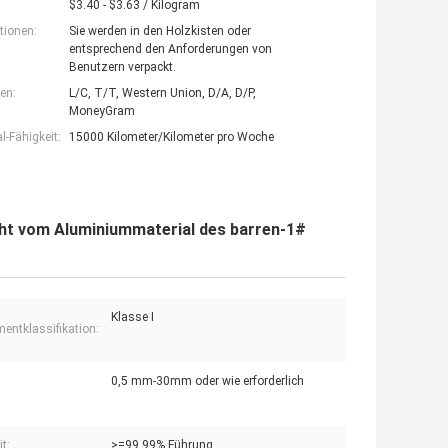
$3.40 - $3.63 / Kilogram
tionen:
Sie werden in den Holzkisten oder
entsprechend den Anforderungen von
Benutzern verpackt.
en:
L/C, T/T, Western Union, D/A, D/P,
MoneyGram
-Fähigkeit:
15000 Kilometer/Kilometer pro Woche
ht vom Aluminiummaterial des barren-1#
Klasse I
mentklassifikation:
0,5 mm-30mm oder wie erforderlich
t:
>=99.99% Führung