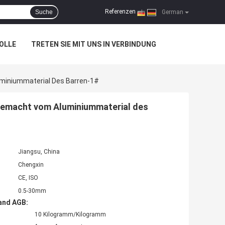
Referenzen
Suche
|
German
OLLE
TRETEN SIE MIT UNS IN VERBINDUNG
miniummaterial Des Barren-1#
gemacht vom Aluminiummaterial des
Jiangsu, China
Chengxin
CE, ISO
0.5-30mm
and AGB:
10 Kilogramm/Kilogramm