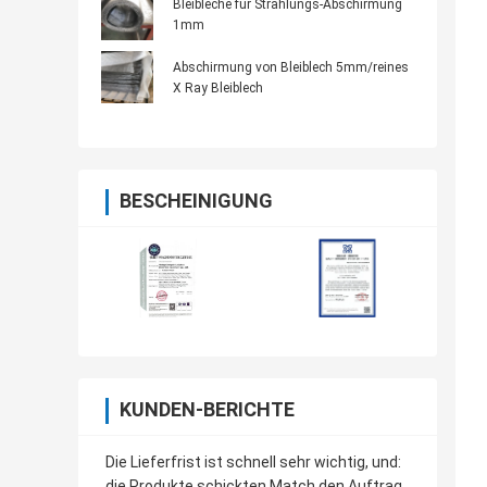
Bleibleche für Strahlungs-Abschirmung
1mm
Abschirmung von Bleiblech 5mm/reines
X Ray Bleiblech
BESCHEINIGUNG
KUNDEN-BERICHTE
Die Lieferfrist ist schnell sehr wichtig, und:
die Produkte schickten Match den Auftrag