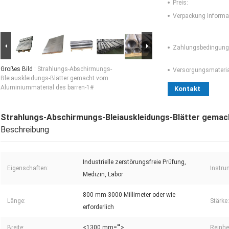
Preis:
Verpackung Informa
Zahlungsbedingung
Großes Bild :
Strahlungs-Abschirmungs-
Versorgungsmaterial
Bleiauskleidungs-Blätter gemacht vom
Aluminiummaterial des barren-1#
Kontakt
Strahlungs-Abschirmungs-Bleiauskleidungs-Blätter gemac
Beschreibung
Industrielle zerstörungsfreie Prüfung,
Eigenschaften:
Instru
Medizin, Labor
800 mm-3000 Millimeter oder wie
Länge:
Stärke:
erforderlich
Breite:
<1300 mm="">
Reinhei