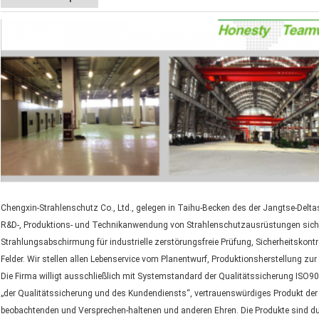
Chengxin-Strahlenschutz Co., Ltd., gelegen in Taihu-Becken des der Jangtse-Delta
R&D-, Produktions- und Technikanwendung von Strahlenschutzausrüstungen sich sp
Strahlungsabschirmung für industrielle zerstörungsfreie Prüfung, Sicherheitskontr
Felder. Wir stellen allen Lebenservice vom Planentwurf, Produktionsherstellung zu
Die Firma willigt ausschließlich mit Systemstandard der Qualitätssicherung ISO9
„der Qualitätssicherung und des Kundendiensts“, vertrauenswürdiges Produkt der
beobachtenden und Versprechen-haltenen und anderen Ehren. Die Produkte sind d