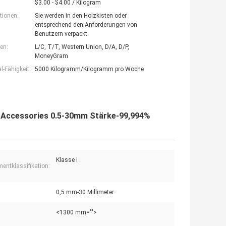
$3.00 - $4.00 / Kilogram
tionen:
Sie werden in den Holzkisten oder
entsprechend den Anforderungen von
Benutzern verpackt.
en:
L/C, T/T, Western Union, D/A, D/P,
MoneyGram
-Fähigkeit:
5000 Kilogramm/Kilogramm pro Woche
nt Accessories 0.5-30mm Stärke-99,994%
Klasse I
mentklassifikation:
0,5 mm-30 Millimeter
<1300 mm="">