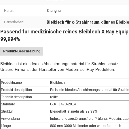
Hafen:
Shanghai
Bleiblech für x-Strahlnraum
dünnes Bleibl
Hervorheben:
,
Passend für medizinische reines Bleiblech X Ray Equ
99,994%
Produkt-Beschreibung
Bleiblech ist ein ideales Abschirmungsmaterial für Strahlenschutz.
Unsere Firma ist der Hersteller von MedizinischRay-Produkten.
Produktname
Bleiblech
Produkt descripition
Es ist ein ideales Abschirmungsmaterial für Strahl
Technik descripition
rollte
Standard
GB/T 1470-2014
Struktur
Bleigehalt ist mehr als 99,99%
Anwendung
Industrielle zerstörungsfreie Prüfung, Medizin, Lab
Länge
800 mm-3000 Millimeter oder wie erforderlich