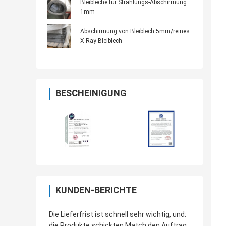
Bleibleche für Strahlungs-Abschirmung
1mm
Abschirmung von Bleiblech 5mm/reines
X Ray Bleiblech
BESCHEINIGUNG
KUNDEN-BERICHTE
Die Lieferfrist ist schnell sehr wichtig, und:
die Produkte schickten Match den Auftrag