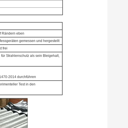
uf Rändern eben
Messgeräten gemessen und hergestellt
t frei
für Strahlenschutz als sein Bleigehalt,
T1470-2014 durchführen
erimenteller Test in den