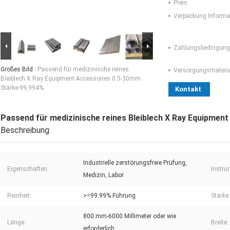
Preis:
Verpackung Informa
Zahlungsbedingung
Großes Bild :
Passend für medizinische reines
Versorgungsmaterial
Bleiblech X Ray Equipment Accessories 0.5-30mm
Stärke-99,994%
Kontakt
Passend für medizinische reines Bleiblech X Ray Equipme
Beschreibung
Industrielle zerstörungsfreie Prüfung,
Eigenschaften:
Instru
Medizin, Labor
Reinheit:
>=99.99% Führung
Stärke:
800 mm-6000 Millimeter oder wie
Länge:
Breite:
erforderlich