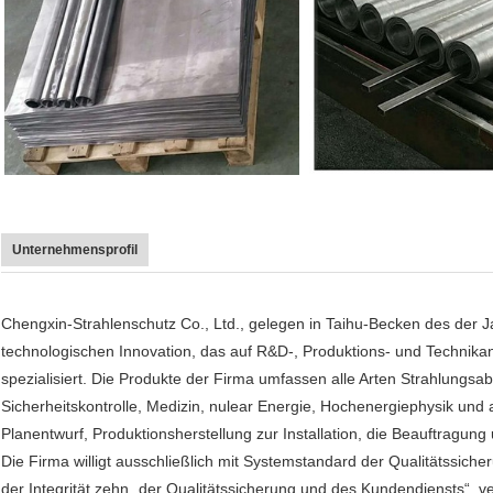
Unternehmensprofil
Chengxin-Strahlenschutz Co., Ltd., gelegen in Taihu-Becken des der J
technologischen Innovation, das auf R&D-, Produktions- und Technik
spezialisiert. Die Produkte der Firma umfassen alle Arten Strahlungsab
Sicherheitskontrolle, Medizin, nulear Energie, Hochenergiephysik und 
Planentwurf, Produktionsherstellung zur Installation, die Beauftragun
Die Firma willigt ausschließlich mit Systemstandard der Qualitätssi
der Integrität zehn „der Qualitätssicherung und des Kundendiensts“, v