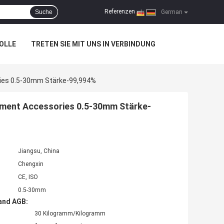
Referenzen
Suche
|
German
OLLE
TRETEN SIE MIT UNS IN VERBINDUNG
ries 0.5-30mm Stärke-99,994%
ipment Accessories 0.5-30mm Stärke-
Jiangsu, China
Chengxin
CE, ISO
0.5-30mm
and AGB:
30 Kilogramm/Kilogramm