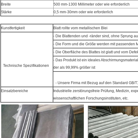
Breite
500 mm-1300 Millimeter oder wie erforderlich
Stärke
0,5 mm-30mm oder wie erforderlich
Kunstfertigkeit
Blatt rollte vom metallischen Blei
- Die Blattenden und -ränder sind, ohne Sprung a
- Die Form und die Größe werden mit passenden 
- Die Oberfläche des Blattes ist glatt und vom Defek
- Das Produkt ist ein ideales Abschirmungsmaterial 
Technische Spezifikationen
der als 99,99% größer ist
- Unsere Firma mit Bezug auf den Standard GB/
Einsatzbereiche
Industrielle zerstörungsfreie Prüfung, Medizin, exp
wissenschaftlichen Forschungsinstituten, etc.