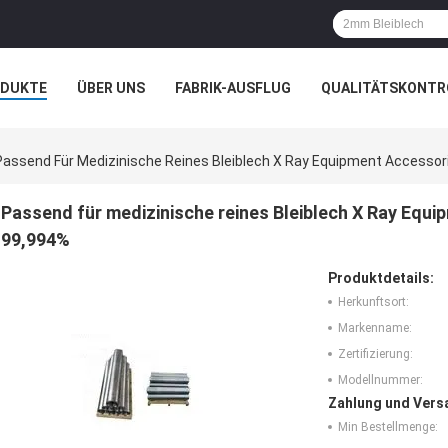
ODUKTE
ÜBER UNS
FABRIK-AUSFLUG
QUALITÄTSKONTR
N
FÄLLE
Passend Für Medizinische Reines Bleiblech X Ray Equipment Accesso
Passend für medizinische reines Bleiblech X Ray Equ
99,994%
Produktdetails:
Herkunftsort:
Markenname:
Zertifizierung:
Modellnummer:
Zahlung und Vers
Min Bestellmenge: