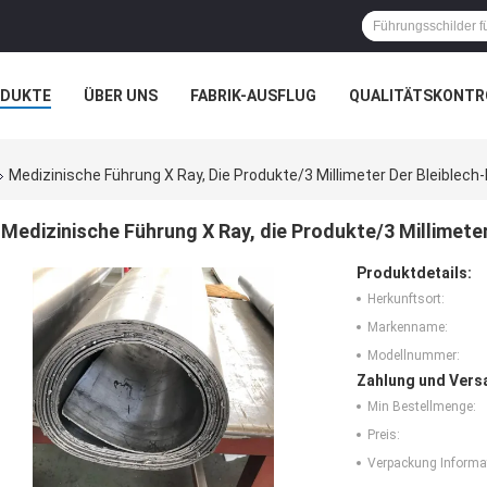
ODUKTE
ÜBER UNS
FABRIK-AUSFLUG
QUALITÄTSKONTR
N
FÄLLE
Medizinische Führung X Ray, Die Produkte/3 Millimeter Der Bleiblech
Medizinische Führung X Ray, die Produkte/3 Millimete
Produktdetails:
Herkunftsort:
Markenname:
Modellnummer:
Zahlung und Vers
Min Bestellmenge:
Preis:
Verpackung Informa