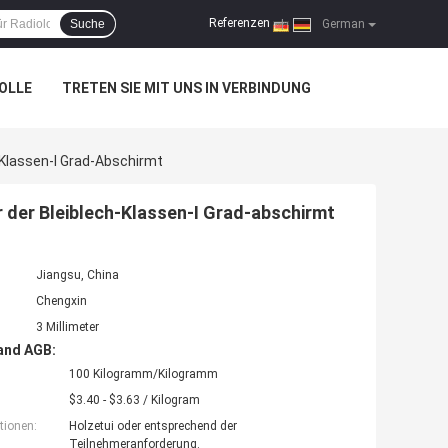
Referenzen
Suche
|
German
OLLE
TRETEN SIE MIT UNS IN VERBINDUNG
-Klassen-I Grad-Abschirmt
r der Bleiblech-Klassen-I Grad-abschirmt
Jiangsu, China
Chengxin
3 Millimeter
and AGB:
100 Kilogramm/Kilogramm
$3.40 - $3.63 / Kilogram
tionen:
Holzetui oder entsprechend der
Teilnehmeranforderung.