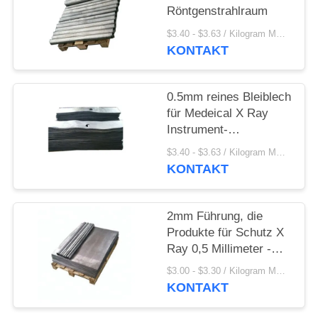
PRIVACY
Röntgenstrahlraum
POLICY
$3.40 - $3.63 / Kilogram MOQ:10 Kilogramm/Kilogramm
KONTAKT
0.5mm reines Bleiblech
für Medeical X Ray
Instrument-
Klassifikation der
$3.40 - $3.63 / Kilogram MOQ:100 Kilogramm/Kilogramm
Raum-Klassen-I
KONTAKT
2mm Führung, die
Produkte für Schutz X
Ray 0,5 Millimeter -
30mm Stärke
$3.00 - $3.30 / Kilogram MOQ:10 Kilogramm/Kilogramm
abschirmt
KONTAKT