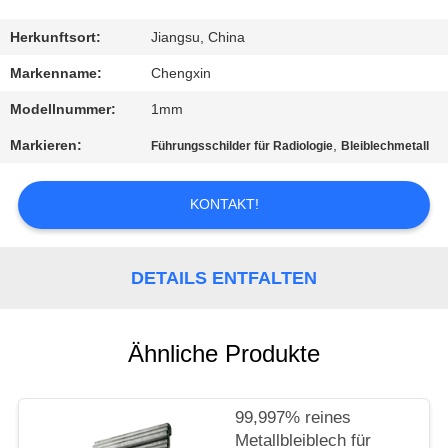
TRETEN
Herkunftsort:
Jiangsu, China
SIE
Markenname:
Chengxin
MIT
Modellnummer:
1mm
UNS
Markieren:
,
Führungsschilder für Radiologie
Bleiblechmetall
IN
VERBINDUNG
KONTAKT!
NACHRICHTEN
DETAILS ENTFALTEN
FÄLLE
Ähnliche Produkte
SITEMAP
99,997% reines
Metallbleiblech für