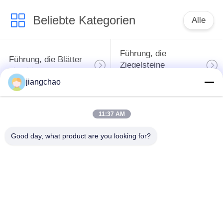
Beliebte Kategorien
Alle
Führung, die
Führung, die Blätter
Ziegelsteine
abschirmt
abschirmt
jiangchao
X Ray-Raum-
Strahlenschutz-Tür
11:37 AM
Abschirmung
Good day, what product are you looking for?
Bleiglas des Strahls
Führung
X
abgeschirmter Kasten
Führung
Führung, die Decken
abgeschirmte
abschirmt
Behälter