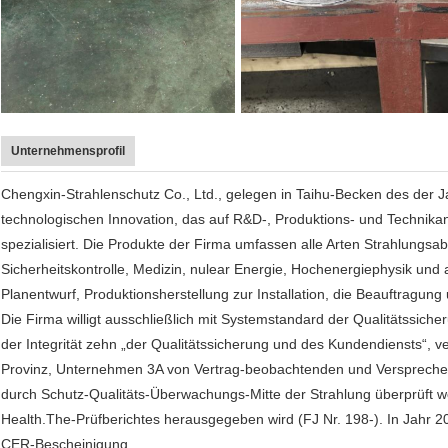
Unternehmensprofil
Chengxin-Strahlenschutz Co., Ltd., gelegen in Taihu-Becken des der J
technologischen Innovation, das auf R&D-, Produktions- und Technik
spezialisiert. Die Produkte der Firma umfassen alle Arten Strahlungsab
Sicherheitskontrolle, Medizin, nulear Energie, Hochenergiephysik und 
Planentwurf, Produktionsherstellung zur Installation, die Beauftragun
Die Firma willigt ausschließlich mit Systemstandard der Qualitätssi
der Integrität zehn „der Qualitätssicherung und des Kundendiensts“, v
Provinz, Unternehmen 3A von Vertrag-beobachtenden und Versprechen
durch Schutz-Qualitäts-Überwachungs-Mitte der Strahlung überprüft w
Health.The-Prüfberichtes herausgegeben wird (FJ Nr. 198-). In Jahr 2
CER-Bescheinigung.