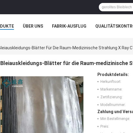
ODUKTE
ÜBER UNS
FABRIK-AUSFLUG
QUALITÄTSKONTR
N
FÄLLE
Bleiauskleidungs-Blätter Für Die Raum-Medizinische Strahlung X Ray
Bleiauskleidungs-Blätter für die Raum-medizinische 
Produktdetails:
Herkunftsort:
Markenname:
Zertifizierung:
Modellnummer:
Zahlung und Vers
Min Bestellmenge:
Preis: