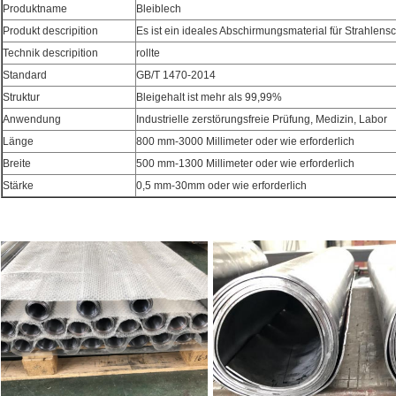
Produktname
Bleiblech
Produkt descripition
Es ist ein ideales Abschirmungsmaterial für Strahlens
Technik descripition
rollte
Standard
GB/T 1470-2014
Struktur
Bleigehalt ist mehr als 99,99%
Anwendung
Industrielle zerstörungsfreie Prüfung, Medizin, Labor
Länge
800 mm-3000 Millimeter oder wie erforderlich
Breite
500 mm-1300 Millimeter oder wie erforderlich
Stärke
0,5 mm-30mm oder wie erforderlich