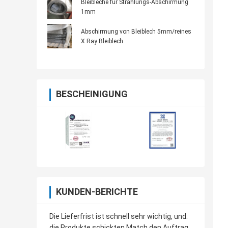
Bleibleche für Strahlungs-Abschirmung
1mm
Abschirmung von Bleiblech 5mm/reines
X Ray Bleiblech
BESCHEINIGUNG
KUNDEN-BERICHTE
Die Lieferfrist ist schnell sehr wichtig, und:
die Produkte schickten Match den Auftrag