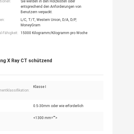
tionen:
Sie werden in den Holzkisten oder
entsprechend den Anforderungen von
Benutzern verpackt.
en:
L/C, T/T, Western Union, D/A, D/P,
MoneyGram
-Fähigkeit:
15000 Kilogramm/Kilogramm pro Woche
lung X Ray CT schützend
Klasse I
mentklassifikation:
0.5-30mm oder wie erforderlich
<1300 mm="">