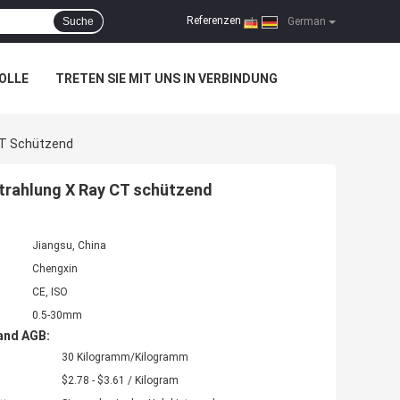
Referenzen
Suche
|
German
OLLE
TRETEN SIE MIT UNS IN VERBINDUNG
 CT Schützend
Strahlung X Ray CT schützend
Jiangsu, China
Chengxin
CE, ISO
0.5-30mm
and AGB:
30 Kilogramm/Kilogramm
$2.78 - $3.61 / Kilogram