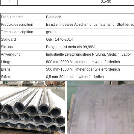
T
0.5-30
Produktname
Bleiblech
Produkt descripition
Es ist ein ideales Abschirmungsmaterial für Strahlens
Technik descripition
gerollt
Standard
GB/T 1470-2014
Struktur
Bleigehalt ist mehr als 99,99%
Anwendung
Industrielle zerstörungsfreie Prüfung, Medizin, Labor
Länge
800 mm-3000 Millimeter oder wie erforderlich
Breite
500 mm-1300 Millimeter oder wie erforderlich
Stärke
0,5 mm-30mm oder wie erforderlich