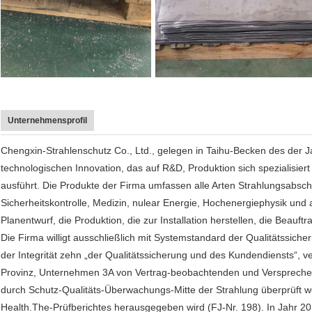
Unternehmensprofil
Chengxin-Strahlenschutz Co., Ltd., gelegen in Taihu-Becken des der J
technologischen Innovation, das auf R&D, Produktion sich spezialisi
ausführt. Die Produkte der Firma umfassen alle Arten Strahlungsabschi
Sicherheitskontrolle, Medizin, nulear Energie, Hochenergiephysik und 
Planentwurf, die Produktion, die zur Installation herstellen, die Beau
Die Firma willigt ausschließlich mit Systemstandard der Qualitätssi
der Integrität zehn „der Qualitätssicherung und des Kundendiensts“, v
Provinz, Unternehmen 3A von Vertrag-beobachtenden und Versprechen
durch Schutz-Qualitäts-Überwachungs-Mitte der Strahlung überprüft w
Health.The-Prüfberichtes herausgegeben wird (FJ-Nr. 198). In Jahr 20