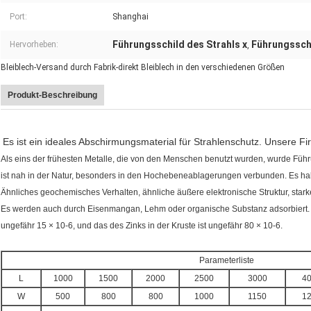
Port:
Shanghai
Führungsschild des Strahls x
Führungsschi
Hervorheben:
,
Bleiblech-Versand durch Fabrik-direkt Bleiblech in den verschiedenen Größen
Produkt-Beschreibung
Es ist ein ideales Abschirmungsmaterial für Strahlenschutz. Unsere Fi
Als eins der frühesten Metalle, die von den Menschen benutzt wurden, wurde Fü
ist nah in der Natur, besonders in den Hochebeneablagerungen verbunden. Es ha
Ähnliches geochemisches Verhalten, ähnliche äußere elektronische Struktur, stark
Es werden auch durch Eisenmangan, Lehm oder organische Substanz adsorbiert. Der
ungefähr 15 × 10-6, und das des Zinks in der Kruste ist ungefähr 80 × 10-6.
Parameterliste
L
1000
1500
2000
2500
3000
4
W
500
800
800
1000
1150
1