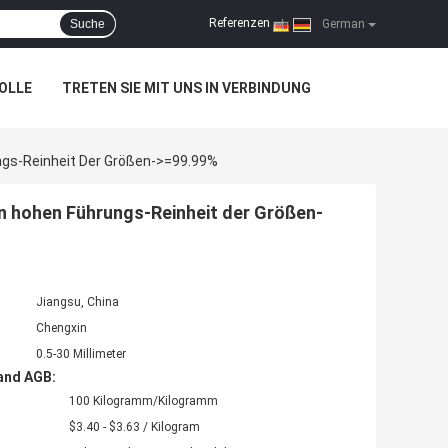
Referenzen
Suche
|
German
OLLE
TRETEN SIE MIT UNS IN VERBINDUNG
ungs-Reinheit Der Größen->=99.99%
en hohen Führungs-Reinheit der Größen-
Jiangsu, China
Chengxin
0.5-30 Millimeter
and AGB:
100 Kilogramm/Kilogramm
$3.40 - $3.63 / Kilogram