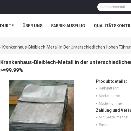
ODUKTE
ÜBER UNS
FABRIK-AUSFLUG
QUALITÄTSKONTR
N
FÄLLE
Krankenhaus-Bleiblech-Metall In Der Unterschiedlichen Hohen Führ
Krankenhaus-Bleiblech-Metall in der unterschiedlich
>=99.99%
Produktdetails:
Herkunftsort:
Markenname:
Modellnummer:
Zahlung und Vers
Min Bestellmenge:
Preis: