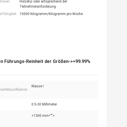
tionen:
Holzetui oder entsprechend der
Teilnehmeranforderung.
-Fähigkeit:
15000 Kilogramm/Kilogramm pro Woche
hen Führungs-Reinheit der Größen->=99.99%
Klasse I
mentklassifikation:
0.5-30 Millimeter
<1300 mm="">