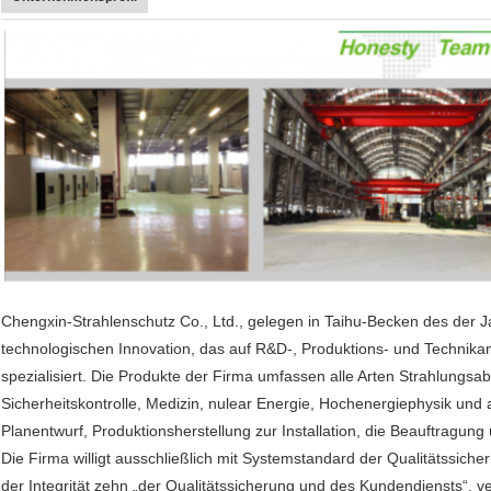
Chengxin-Strahlenschutz Co., Ltd., gelegen in Taihu-Becken des der J
technologischen Innovation, das auf R&D-, Produktions- und Technik
spezialisiert. Die Produkte der Firma umfassen alle Arten Strahlungsab
Sicherheitskontrolle, Medizin, nulear Energie, Hochenergiephysik und 
Planentwurf, Produktionsherstellung zur Installation, die Beauftragun
Die Firma willigt ausschließlich mit Systemstandard der Qualitätssi
der Integrität zehn „der Qualitätssicherung und des Kundendiensts“, v