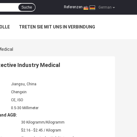
Referenzen
Suche
|
German
OLLE
TRETEN SIE MIT UNS IN VERBINDUNG
Medical
ective Industry Medical
Jiangsu, China
Chengxin
CE, ISO
0.5-30 Millimeter
and AGB:
30 Kilogramm/Kilogramm
$2.16 - $2.45 / Kilogram