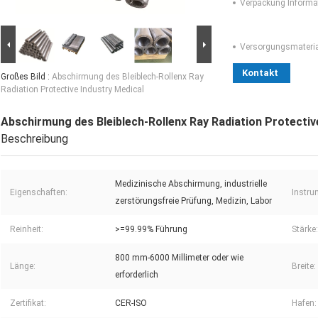
Verpackung Informa
Versorgungsmaterial
Kontakt
Großes Bild :
Abschirmung des Bleiblech-Rollenx Ray
Radiation Protective Industry Medical
Abschirmung des Bleiblech-Rollenx Ray Radiation Protectiv
Beschreibung
Medizinische Abschirmung, industrielle
Eigenschaften:
Instru
zerstörungsfreie Prüfung, Medizin, Labor
Reinheit:
>=99.99% Führung
Stärke:
800 mm-6000 Millimeter oder wie
Länge:
Breite:
erforderlich
Zertifikat:
CER-ISO
Hafen: