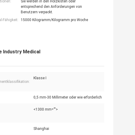
tionen:
Sie werden in den Holzkisten oder
entsprechend den Anforderungen von
Benutzern verpackt.
-Fähigkeit:
15000 Kilogramm/Kilogramm pro Woche
e Industry Medical
Klasse I
mentklassifikation:
0,5 mm-30 Millimeter oder wie erforderlich
<1300 mm="">
Shanghai