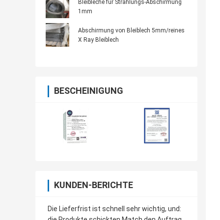
Bleibleche für Strahlungs-Abschirmung
1mm
Abschirmung von Bleiblech 5mm/reines
X Ray Bleiblech
BESCHEINIGUNG
KUNDEN-BERICHTE
Die Lieferfrist ist schnell sehr wichtig, und:
die Produkte schickten Match den Auftrag