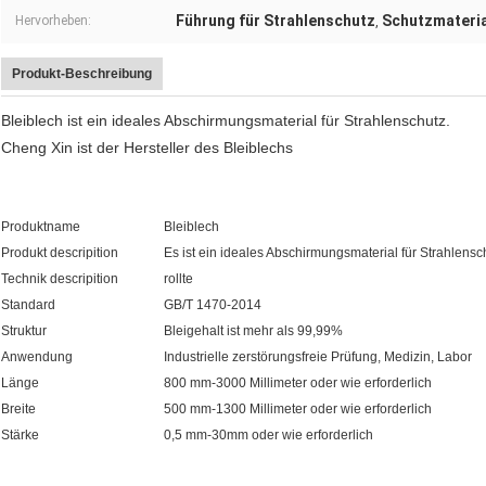
Führung für Strahlenschutz
Schutzmateria
Hervorheben:
,
Produkt-Beschreibung
Bleiblech ist ein ideales Abschirmungsmaterial für Strahlenschutz.
Cheng Xin ist der Hersteller des Bleiblechs
Produktname
Bleiblech
Produkt descripition
Es ist ein ideales Abschirmungsmaterial für Strahlensc
Technik descripition
rollte
Standard
GB/T 1470-2014
Struktur
Bleigehalt ist mehr als 99,99%
Anwendung
Industrielle zerstörungsfreie Prüfung, Medizin, Labor
Länge
800 mm-3000 Millimeter oder wie erforderlich
Breite
500 mm-1300 Millimeter oder wie erforderlich
Stärke
0,5 mm-30mm oder wie erforderlich