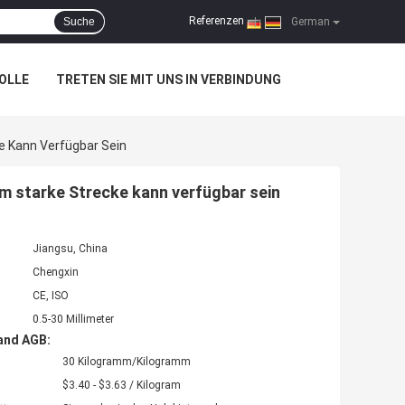
Referenzen
Suche
|
German
OLLE
TRETEN SIE MIT UNS IN VERBINDUNG
e Kann Verfügbar Sein
mm starke Strecke kann verfügbar sein
Jiangsu, China
Chengxin
CE, ISO
0.5-30 Millimeter
and AGB:
30 Kilogramm/Kilogramm
$3.40 - $3.63 / Kilogram