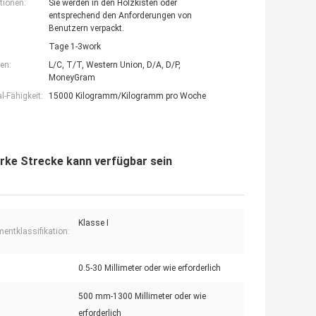
tionen:
Sie werden in den Holzkisten oder
entsprechend den Anforderungen von
Benutzern verpackt.
Tage 1-3work
en:
L/C, T/T, Western Union, D/A, D/P,
MoneyGram
-Fähigkeit:
15000 Kilogramm/Kilogramm pro Woche
arke Strecke kann verfügbar sein
Klasse I
mentklassifikation:
0.5-30 Millimeter oder wie erforderlich
500 mm-1300 Millimeter oder wie
erforderlich