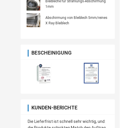
Bleibleche für Strahlungs-Abschirmung
1mm
Abschirmung von Bleiblech 5mm/reines
X Ray Bleiblech
BESCHEINIGUNG
KUNDEN-BERICHTE
Die Lieferfrist ist schnell sehr wichtig, und:
die Produkte schickten Match den Auftrag