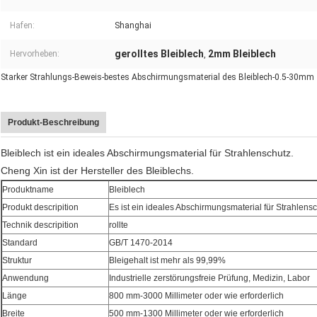
Hafen:
Shanghai
gerolltes Bleiblech
2mm Bleiblech
Hervorheben:
,
Starker Strahlungs-Beweis-bestes Abschirmungsmaterial des Bleiblech-0.5-30mm
Produkt-Beschreibung
Bleiblech ist ein ideales Abschirmungsmaterial für Strahlenschutz.
Cheng Xin ist der Hersteller des Bleiblechs.
Produktname
Bleiblech
Produkt descripition
Es ist ein ideales Abschirmungsmaterial für Strahlens
Technik descripition
rollte
Standard
GB/T 1470-2014
Struktur
Bleigehalt ist mehr als 99,99%
Anwendung
Industrielle zerstörungsfreie Prüfung, Medizin, Labor
Länge
800 mm-3000 Millimeter oder wie erforderlich
Breite
500 mm-1300 Millimeter oder wie erforderlich