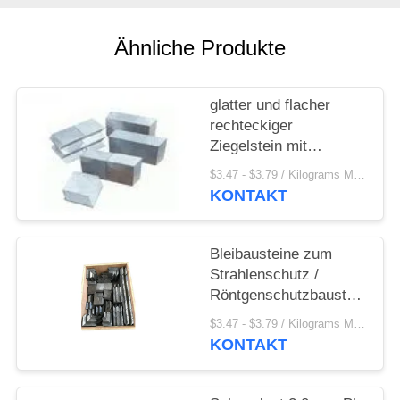
PRIVACY
POLICY
Ähnliche Produkte
glatter und flacher
rechteckiger
Ziegelstein mit
Ineinander
$3.47 - $3.79 / Kilograms MOQ:500 Kilogramm/Kilogramm
greifenfunktionsform
KONTAKT
von der reinen
Führungs- oder
Führungantimonlegierung
Bleibausteine zum
in X Ray Room
Strahlenschutz /
Röntgenschutzbausteine
aus Blei
$3.47 - $3.79 / Kilograms MOQ:500 Kilogramm/Kilogramm
KONTAKT