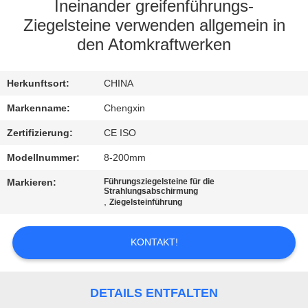
Ineinander greifenführungs-
TRETEN
Ziegelsteine verwenden allgemein in
den Atomkraftwerken
SIE
MIT
Herkunftsort:
CHINA
UNS
Markenname:
Chengxin
IN
Zertifizierung:
CE ISO
VERBINDUNG
Modellnummer:
8-200mm
NACHRICHTEN
Markieren:
Führungsziegelsteine für die
Strahlungsabschirmung
,
Ziegelsteinführung
FÄLLE
KONTAKT!
SITEMAP
DETAILS ENTFALTEN