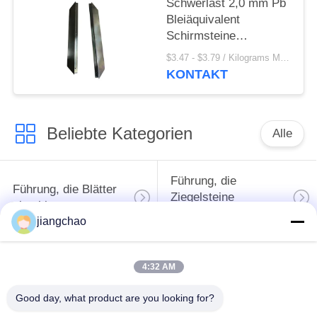
Schwerlast 2,0 mm Pb
Bleiäquivalent
Schirmsteine
Strahlenschutz bis zu
$3.47 - $3.79 / Kilograms MOQ:500 Kilogramm/Kilogramm
327,5u00b0C
KONTAKT
Beliebte Kategorien
Alle
Führung, die
Führung, die Blätter
Ziegelsteine
abschirmt
abschirmt
jiangchao
X Ray-Raum-
Strahlenschutz-Tür
4:32 AM
Abschirmung
Good day, what product are you looking for?
Bleiglas des Strahls
Führung