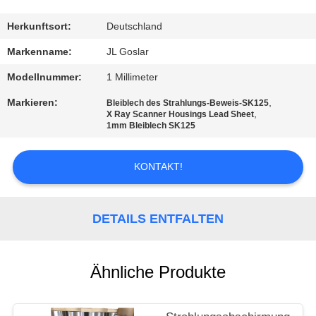
TRETEN
Herkunftsort:
Deutschland
SIE
Markenname:
JL Goslar
MIT
Modellnummer:
1 Millimeter
UNS
Markieren:
,
Bleiblech des Strahlungs-Beweis-SK125
,
IN
X Ray Scanner Housings Lead Sheet
1mm Bleiblech SK125
VERBINDUNG
KONTAKT!
NACHRICHTEN
DETAILS ENTFALTEN
FÄLLE
Ähnliche Produkte
SITEMAP