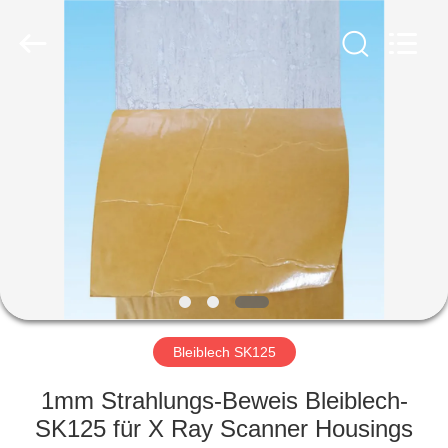
Chengxin
Radiation
Protection
Equipment
Co.,
Ltd.
All
Rights
HAUS
Reserved.
PRODUKTE
ÜBER
UNS
FABRIK-
AUSFLUG
Bleiblech SK125
1mm Strahlungs-Beweis Bleiblech-
QUALITÄTSKONTROLLE
SK125 für X Ray Scanner Housings