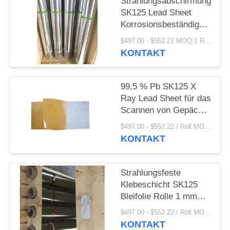
PRIVACY
Strahlungsabschirmung
SK125 Lead Sheet
POLICY
Korrosionsbeständige
Zinnbeschichtung für
$497.00 - $552.22 MOQ:1 Rolle/Rollen
Medizin
KONTAKT
99,5 % Pb SK125 X
Ray Lead Sheet für das
Scannen von Gepäck
auf
$497.00 - $552.22 / Roll MOQ:1 Rolle/Rollen
Hochgeschwindigkeitszügen
KONTAKT
am Flughafen
Strahlungsfeste
Klebeschicht SK125
Bleifolie Rolle 1 mm
Dicke
$497.00 - $552.22 / Roll MOQ:1 Rolle/Rollen
KONTAKT