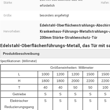
Stärke:
Hafen:
erforderlich
Größe:
besonders angefertigt
Edelstahl-Oberflächenstrahlungs-Abschi
Krankenhaus-Führungs-Metallstrahlungs
Hervorheben:
200mm Stärke-Strahlenschutz-Tür
Edelstahl-Oberflächenführungs-Metall, das Tür mit 
Produktbeschreibung
Spezifikationen: (Millimeter)
Größeneinheiten: Millimeter
L
1000
1200
1200
1500
1500
H
1800
1800
2000
2200
2200
T
40
40
50
50
100
Getriebe
S
S
S
S
S
Elektrischer
S
S
S
S
S
Reduzierungsgang