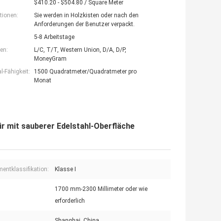
$410.20 - $504.80 / Square Meter
tionen:
Sie werden in Holzkisten oder nach den
Anforderungen der Benutzer verpackt.
5-8 Arbeitstage
en:
L/C, T/T, Western Union, D/A, D/P,
MoneyGram
-Fähigkeit:
1500 Quadratmeter/Quadratmeter pro
Monat
 mit sauberer Edelstahl-Oberfläche
mentklassifikation:
Klasse I
1700 mm-2300 Millimeter oder wie
erforderlich
Shanghai, China