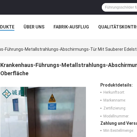
ODUKTE
ÜBER UNS
FABRIK-AUSFLUG
QUALITÄTSKONTR
N
FÄLLE
s-Führungs-Metallstrahlungs-Abschirmungs-Tür Mit Sauberer Edelst
Krankenhaus-Führungs-Metallstrahlungs-Abschirmung
Oberfläche
Produktdetails:
Herkunftsort:
Markenname:
Zertifizierung:
Modellnummer:
Zahlung und Vers
Min Bestellmenge: