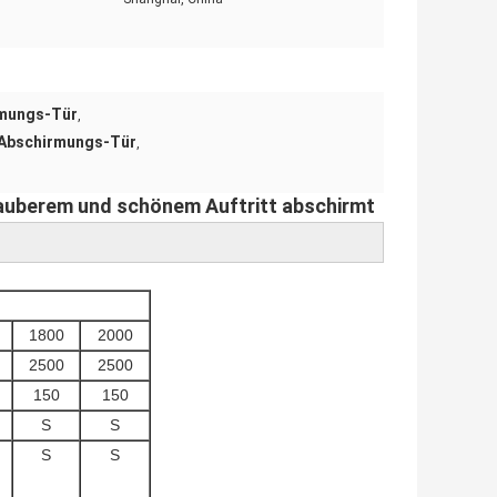
rmungs-Tür
,
-Abschirmungs-Tür
,
sauberem und schönem Auftritt abschirmt
1800
2000
2500
2500
150
150
S
S
S
S