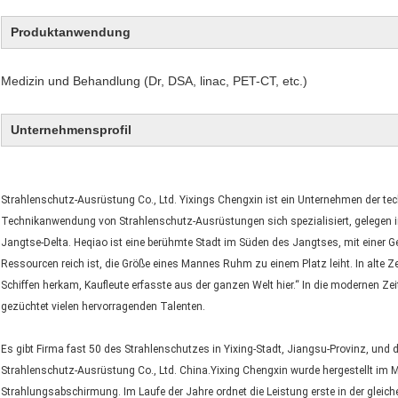
Produktanwendung
Medizin und Behandlung (Dr, DSA, linac, PET-CT, etc.)
Unternehmensprofil
Strahlenschutz-Ausrüstung Co., Ltd. Yixings Chengxin ist ein Unternehmen der te
Technikanwendung von Strahlenschutz-Ausrüstungen sich spezialisiert, gelegen in 
Jangtse-Delta. Heqiao ist eine berühmte Stadt im Süden des Jangtses, mit einer Ge
Ressourcen reich ist, die Größe eines Mannes Ruhm zu einem Platz leiht. In alte Z
Schiffen herkam, Kaufleute erfasste aus der ganzen Welt hier.“ In die modernen Zei
gezüchtet vielen hervorragenden Talenten.
Es gibt Firma fast 50 des Strahlenschutzes in Yixing-Stadt, Jiangsu-Provinz, und 
Strahlenschutz-Ausrüstung Co., Ltd. China.Yixing Chengxin wurde hergestellt im 
Strahlungsabschirmung. Im Laufe der Jahre ordnet die Leistung erste in der gleich