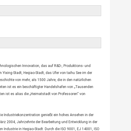
chnologischen Innovation, das auf R&D-, Produktions- und
Yixing-Stadt, Heqiao-Stadt, das Ufer von taihu See im der
schichte von mehr, als 1500 Jahre, die in den natürlichen
eiten ist es ein beschäftigter Handelshafen von „Tausenden
ten ist es alias die „Heimatstadt von Professoren“ von
die Industriekonzentration genießt ein hohes Ansehen in der
März 2004, Jahrzehnte der Bearbeitung und Entwicklung in der
en Industrie in Heqiao-Stadt. Durch die ISO 9001, EJ 14001, ISO