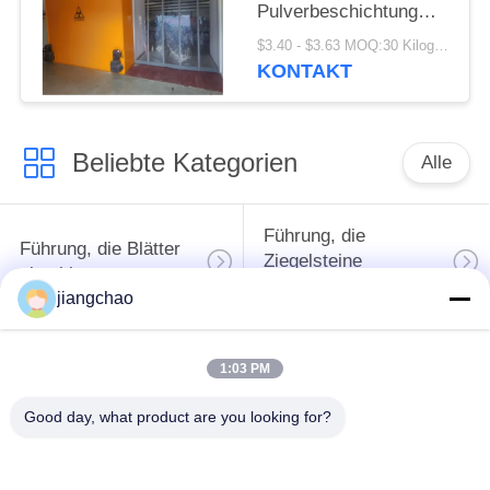
Pulverbeschichtung
oder Edelstahl
$3.40 - $3.63 MOQ:30 Kilogramm/Kilogramm
angepasste Höhe Höhe
KONTAKT
nach Bedarf
Beliebte Kategorien
Alle
Führung, die
Führung, die Blätter
Ziegelsteine
abschirmt
abschirmt
jiangchao
X Ray-Raum-
Strahlenschutz-Tür
1:03 PM
Abschirmung
Good day, what product are you looking for?
Bleiglas des Strahls
Führung
X
abgeschirmter Kasten