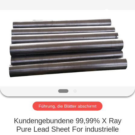
Chengxin
Radiation
Protection
Equipment
Co.,
Ltd.
All
Rights
HAUS
Reserved.
PRODUKTE
ÜBER
UNS
FABRIK-
AUSFLUG
Führung, die Blätter abschirmt
Kundengebundene 99,99% X Ray
QUALITÄTSKONTROLLE
Pure Lead Sheet For industrielle