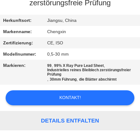
zerstörungsfreie Prüfung
TRETEN
SIE
Herkunftsort:
Jiangsu, China
MIT
Markenname:
Chengxin
UNS
Zertifizierung:
CE, ISO
IN
Modellnummer:
0,5-30 mm
VERBINDUNG
Markieren:
,
,
99
99% X Ray Pure Lead Sheet
Industrielles reines Bleiblech zerstörungsfreier
Prüfung
,
,
30mm Führung
die Blätter abschirmt
NACHRICHTEN
KONTAKT!
FÄLLE
SITEMAP
DETAILS ENTFALTEN