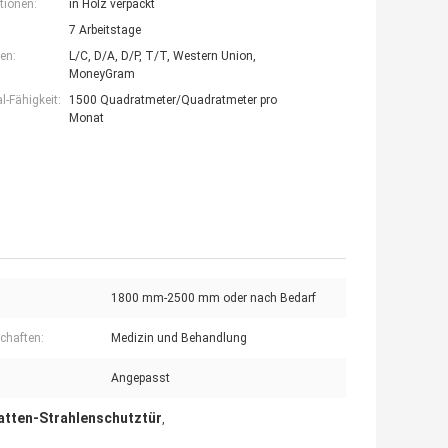
tionen:
in Holz verpackt
7 Arbeitstage
en:
L/C, D/A, D/P, T/T, Western Union,
MoneyGram
-Fähigkeit:
1500 Quadratmeter/Quadratmeter pro
Monat
1800 mm-2500 mm oder nach Bedarf
chaften:
Medizin und Behandlung
Angepasst
atten-Strahlenschutztür
,