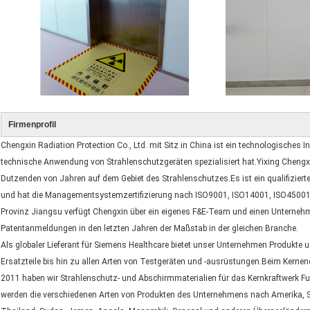
Firmenprofil
Chengxin Radiation Protection Co., Ltd. mit Sitz in China ist ein technologisches
technische Anwendung von Strahlenschutzgeräten spezialisiert hat.Yixing Chengxi
Dutzenden von Jahren auf dem Gebiet des Strahlenschutzes.Es ist ein qualifizierte
und hat die Managementsystemzertifizierung nach ISO9001, ISO14001, ISO45001
Provinz Jiangsu verfügt Chengxin über ein eigenes F&E-Team und einen Unterneh
Patentanmeldungen in den letzten Jahren der Maßstab in der gleichen Branche.
Als globaler Lieferant für Siemens Healthcare bietet unser Unternehmen Produkte 
Ersatzteile bis hin zu allen Arten von Testgeräten und -ausrüstungen.Beim Kerne
2011 haben wir Strahlenschutz- und Abschirmmaterialien für das Kernkraftwerk Fuk
werden die verschiedenen Arten von Produkten des Unternehmens nach Amerika, S