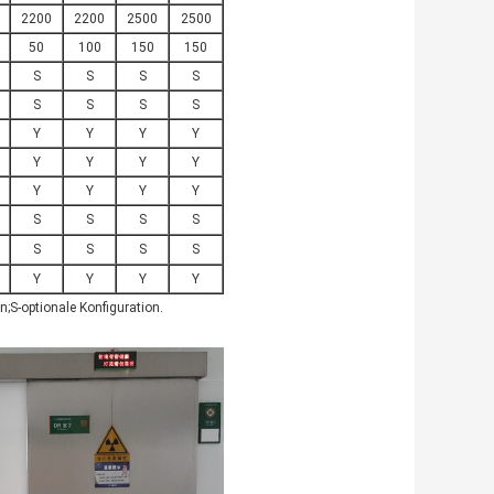
2200
2200
2500
2500
50
100
150
150
S
S
S
S
S
S
S
S
Y
Y
Y
Y
Y
Y
Y
Y
Y
Y
Y
Y
S
S
S
S
S
S
S
S
Y
Y
Y
Y
S-optionale Konfiguration.