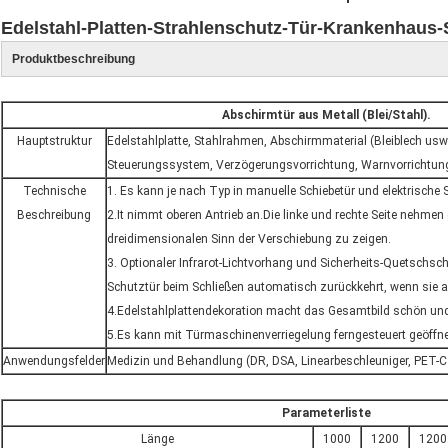
Edelstahl-Platten-Strahlenschutz-Tür-Krankenhaus-
Produktbeschreibung
Abschirmtür aus Metall (Blei/Stahl).
Hauptstruktur
Edelstahlplatte, Stahlrahmen, Abschirmmaterial (Bleiblech usw
Steuerungssystem, Verzögerungsvorrichtung, Warnvorrichtun
Technische
1. Es kann je nach Typ in manuelle Schiebetür und elektrische S
Beschreibung
2.It nimmt oberen Antrieb an.Die linke und rechte Seite nehme
dreidimensionalen Sinn der Verschiebung zu zeigen.
3. Optionaler Infrarot-Lichtvorhang und Sicherheits-Quetschsch
Schutztür beim Schließen automatisch zurückkehrt, wenn sie auf
4.Edelstahlplattendekoration macht das Gesamtbild schön und d
5.Es kann mit Türmaschinenverriegelung ferngesteuert geöffn
Anwendungsfelder
Medizin und Behandlung (DR, DSA, Linearbeschleuniger, PET-CT
Parameterliste
Länge
1000
1200
1200