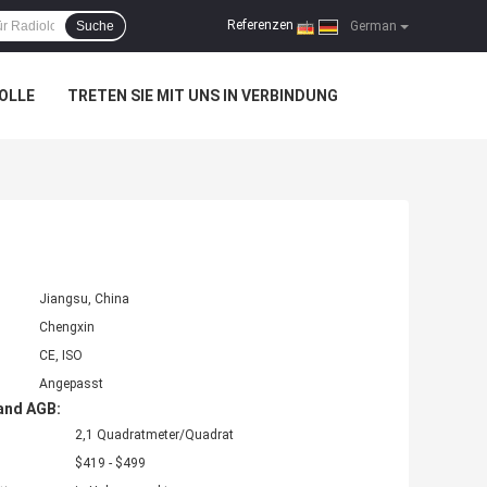
Referenzen
Suche
|
German
OLLE
TRETEN SIE MIT UNS IN VERBINDUNG
Jiangsu, China
Chengxin
CE, ISO
Angepasst
and AGB:
2,1 Quadratmeter/Quadrat
$419 - $499