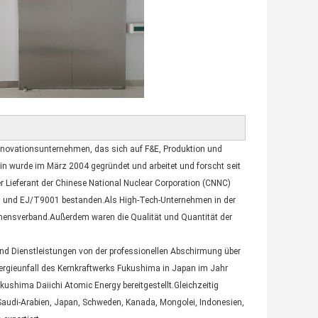
 Innovationsunternehmen, das sich auf F&E, Produktion und
n wurde im März 2004 gegründet und arbeitet und forscht seit
r Lieferant der Chinese National Nuclear Corporation (CNNC)
 und EJ/T9001 bestanden.Als High-Tech-Unternehmen in der
mensverband.Außerdem waren die Qualität und Quantität der
und Dienstleistungen von der professionellen Abschirmung über
nergieunfall des Kernkraftwerks Fukushima in Japan im Jahr
ushima Daiichi Atomic Energy bereitgestellt.Gleichzeitig
audi-Arabien, Japan, Schweden, Kanada, Mongolei, Indonesien,