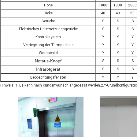
Höhe
1800
1800
2000
Dicke
40
40
50
Getriebe
S
S
S
Elektrisches Untersetzungsgetriebe
S
S
S
Kontrollsystem
Y
Y
Y
Verriegelung der Türmaschine
Y
Y
Y
Warnschild
Y
Y
Y
Notaus-Knopf
S
S
S
Infrarotgerät
S
S
S
Beobachtungsfenster
Y
Y
Y
Hinweis: 1. Es kann nach Kundenwunsch angepasst werden.2.Y-Grundkonfiguration;