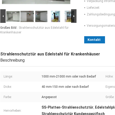
Verpackung Informa
Lieferzeit:
Zahlungsbedingung
Versorgungsmaterial
Großes Bild :
Strahlenschutztür aus Edelstahl für
Krankenhäuser
Kontakt
Strahlenschutztür aus Edelstahl für Krankenhäuser
Beschreibung
Länge:
1000 mm-21000 mm oder nach Bedarf
Höhe:
Dicke:
40 mm-150 mm oder nach Bedarf
Eigens
Farbe:
Angepasst
Größe:
SS-Platten-Strahlenschutztür
Edelstahlpl
,
Hervorheben:
Strahlenschutztür Kundenspezifisch