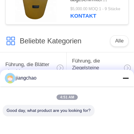
Behälter-
$5,000.00 MOQ:1 - 9 Stücke
Sammelbehälter
KONTAKT
bequem für Transport
Beliebte Kategorien
Alle
Führung, die
Führung, die Blätter
Ziegelsteine
abschirmt
abschirmt
jiangchao
X Ray-Raum-
Strahlenschutz-Tür
4:51 AM
Abschirmung
Good day, what product are you looking for?
Bleiglas des Strahls
Führung
X
abgeschirmter Kasten