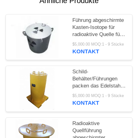
Ähnliche Produkte
PRIVACY
POLICY
Führung abgeschirmte
Kasten-Isotope für
radioaktive Quelle für
Transport-Speicher
$5,000.00 MOQ:1 - 9 Stücke
KONTAKT
Schild-
Behälter/Führungen
packen das Edelstahl-
innere äußere Metall
$5,000.00 MOQ:1 - 9 Stücke
ein, das Schichten
KONTAKT
abschirmt
Radioaktive
Quellführung
abgeschirmter