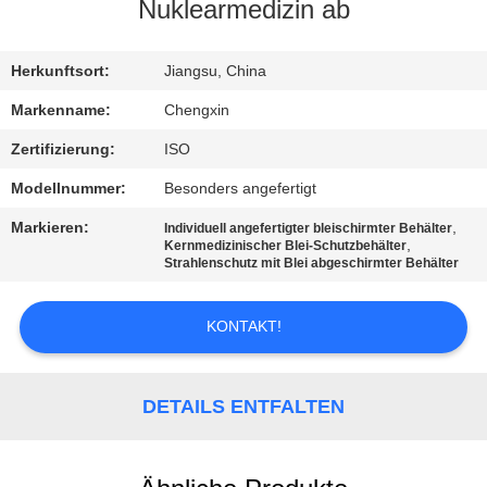
Nuklearmedizin ab
TRETEN
SIE
Herkunftsort:
Jiangsu, China
MIT
Markenname:
Chengxin
UNS
Zertifizierung:
ISO
IN
Modellnummer:
Besonders angefertigt
VERBINDUNG
Markieren:
,
Individuell angefertigter bleischirmter Behälter
,
Kernmedizinischer Blei-Schutzbehälter
Strahlenschutz mit Blei abgeschirmter Behälter
NACHRICHTEN
KONTAKT!
FÄLLE
DETAILS ENTFALTEN
SITEMAP