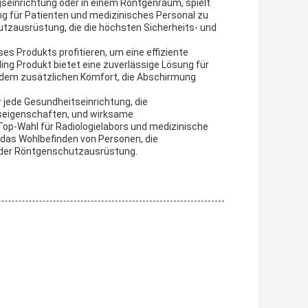
ngseinrichtung oder in einem Röntgenraum, spielt
ng für Patienten und medizinisches Personal zu
utzausrüstung, die die höchsten Sicherheits- und
es Produkts profitieren, um eine effiziente
ing Produkt bietet eine zuverlässige Lösung für
t dem zusätzlichen Komfort, die Abschirmung
r jede Gesundheitseinrichtung, die
igenschaften, und wirksame
 Top-Wahl für Radiologielabors und medizinische
d das Wohlbefinden von Personen, die
l der Röntgenschutzausrüstung.