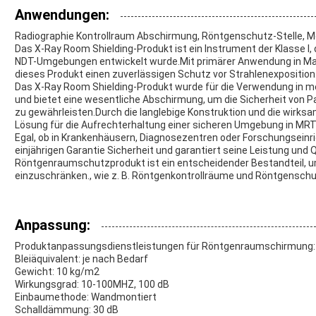
Anwendungen:
Radiographie Kontrollraum Abschirmung, Röntgenschutz-Stelle, Me
Das X-Ray Room Shielding-Produkt ist ein Instrument der Klasse I, 
NDT-Umgebungen entwickelt wurde.Mit primärer Anwendung in 
dieses Produkt einen zuverlässigen Schutz vor Strahlenexposition
Das X-Ray Room Shielding-Produkt wurde für die Verwendung in m
und bietet eine wesentliche Abschirmung, um die Sicherheit von 
zu gewährleisten.Durch die langlebige Konstruktion und die wirksa
Lösung für die Aufrechterhaltung einer sicheren Umgebung in MRT
Egal, ob in Krankenhäusern, Diagnosezentren oder Forschungseinri
einjährigen Garantie Sicherheit und garantiert seine Leistung und Q
Röntgenraumschutzprodukt ist ein entscheidender Bestandteil, um
einzuschränken., wie z. B. Röntgenkontrollräume und Röntgensch
Anpassung:
Produktanpassungsdienstleistungen für Röntgenraumschirmung:
Bleiäquivalent: je nach Bedarf
Gewicht: 10 kg/m2
Wirkungsgrad: 10-100MHZ, 100 dB
Einbaumethode: Wandmontiert
Schalldämmung: 30 dB