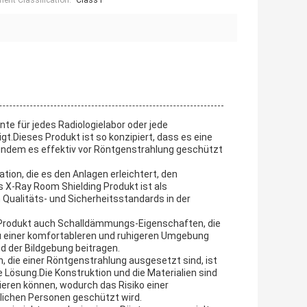
ment Classification:
Class I
 für jedes Radiologielabor oder jede
gt.Dieses Produkt ist so konzipiert, dass es eine
indem es effektiv vor Röntgenstrahlung geschützt
tion, die es den Anlagen erleichtert, den
s X-Ray Room Shielding Produkt ist als
 Qualitäts- und Sicherheitsstandards in der
 Produkt auch Schalldämmungs-Eigenschaften, die
u einer komfortableren und ruhigeren Umgebung
d der Bildgebung beitragen.
, die einer Röntgenstrahlung ausgesetzt sind, ist
 Lösung.Die Konstruktion und die Materialien sind
kieren können, wodurch das Risiko einer
dlichen Personen geschützt wird.