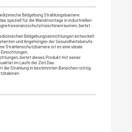
dizinische Bildgebung Strahlungsbarriere
das speziell für die Wandmontage in industriellen
Magnetresonanzschutzmaschinenräumen, bietet
.
edizinischen Bildgebungseinrichtungen entwickelt
Patienten und Angehörigen der Gesundheitsberufe
me Strahlenschutzbarriere ist es eine ideale
-Einrichtungen.
chtungen, bietet dieses Produkt mit seiner
ualität im Laufe der Zeit.Das
 die Strahlung in bestimmten Bereichen richtig
utzkabinen.