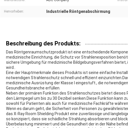
Manufacturer:
ABC Company
Instru
Industrielle Röntgenabschirmung
Hervorheben:
Beschreibung des Produkts:
Das Röntgenraumschutzprodukt ist eine entscheidende Komponente
medizinische Einrichtung, die Schutz vor Strahlenexposition benöti
sichere Umgebung für medizinische Bildgebungsverfahren bietet, 
wird..
Eine der Hauptmerkmale dieses Produkts ist seine einfache Installa
notwendigen Strahlenschutz schnell und effizient einzurichten.Da
medizinische Ausrüstung der Klasse I eingestuft., die notwendigen
Gesundheitsbranche erfüllen.
Neben der primären Funktion des Strahlenschutzes bietet dieses
den Lärmpegel um bis zu 30 Dezibel senken.Diese Funktion kann z
sowohl für Patienten als auch für medizinische Fachkräfte währen
Wenn es darum geht, die Sicherheit von Personen zu gewährleisten
das X-Ray Room Shielding Produkt eine zuverlässige und langlebige
so konzipiert, dass sie schädliche Strahlung absorbieren und bloc
Überbelastung minimiert und die Gesundheit der in der Nähe befin