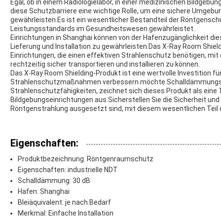
Egal, ob in einem Radiologielabor, in einer medizinischen Bildgebu
diese Schutzbarriere eine wichtige Rolle, um eine sichere Umgebu
gewährleisten.Es ist ein wesentlicher Bestandteil der Röntgensch
Leistungsstandards im Gesundheitswesen gewährleistet..
Einrichtungen in Shanghai können von der Hafenzugänglichkeit dies
Lieferung und Installation zu gewährleisten.Das X-Ray Room Shield
Einrichtungen, die einen effektiven Strahlenschutz benötigen, mi
rechtzeitig sicher transportieren und installieren zu können.
Das X-Ray Room Shielding-Produkt ist eine wertvolle Investition fü
Strahlenschutzmaßnahmen verbessern möchte.Schalldämmungse
Strahlenschutzfähigkeiten, zeichnet sich dieses Produkt als eine
Bildgebungseinrichtungen aus.Sicherstellen Sie die Sicherheit un
Röntgenstrahlung ausgesetzt sind, mit diesem wesentlichen Tei
Eigenschaften:
Produktbezeichnung: Röntgenraumschutz
Eigenschaften: industrielle NDT
Schalldämmung: 30 dB
Hafen: Shanghai
Bleiäquivalent: je nach Bedarf
Merkmal: Einfache Installation