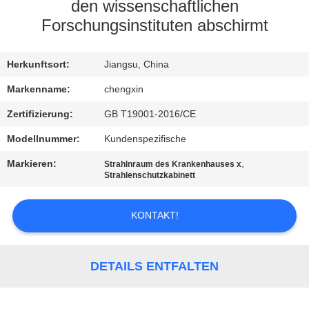
den wissenschaftlichen
TRETEN
Forschungsinstituten abschirmt
SIE
Herkunftsort:
Jiangsu, China
MIT
UNS
Markenname:
chengxin
IN
Zertifizierung:
GB T19001-2016/CE
VERBINDUNG
Modellnummer:
Kundenspezifische
Markieren:
,
Strahlnraum des Krankenhauses x
Strahlenschutzkabinett
NACHRICHTEN
KONTAKT!
FÄLLE
SITEMAP
DETAILS ENTFALTEN