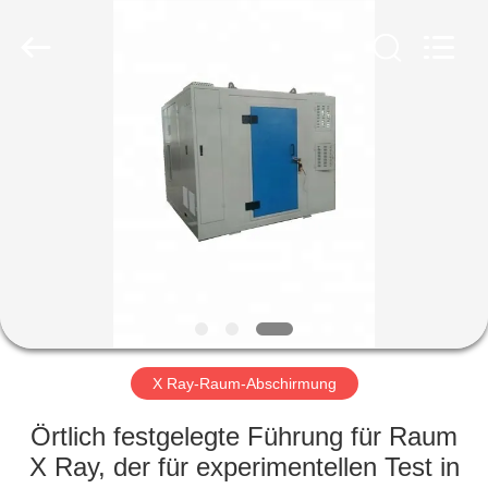
Chengxin
Radiation
Protection
Equipment
Co.,
Ltd.
All
Rights
HAUS
Reserved.
PRODUKTE
ÜBER
UNS
FABRIK-
AUSFLUG
X Ray-Raum-Abschirmung
Örtlich festgelegte Führung für Raum
QUALITÄTSKONTROLLE
X Ray, der für experimentellen Test in