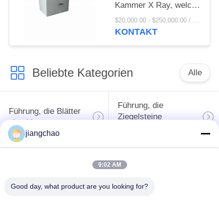
Kammer X Ray, welche
die Führung abschirmt
$20,000.00 - $250,000.00 / Piece MOQ:1 Piece / Pieces
für Strahlung abschirmt
KONTAKT
Beliebte Kategorien
Alle
Führung, die
Führung, die Blätter
Ziegelsteine
abschirmt
abschirmt
jiangchao
X Ray-Raum-
Strahlenschutz-Tür
9:02 AM
Abschirmung
Good day, what product are you looking for?
Bleiglas des Strahls
Führung
X
abgeschirmter Kasten