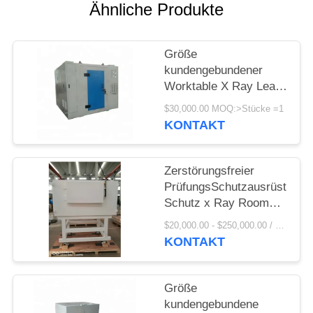
PRIVACY
Ähnliche Produkte
POLICY
Größe
kundengebundener
Worktable X Ray Lead
Shield Chamber With
$30,000.00 MOQ:>Stücke =1
hat Windows für
KONTAKT
einfache Beobachtung
Zerstörungsfreier
PrüfungsSchutzausrüstungs
Schutz x Ray Room
Shielding Of Special
$20,000.00 - $250,000.00 / Piece MOQ:1-teilig/Stücke
verwendet in
KONTAKT
industrieller
zerstörungsfreier
Prüfung
Größe
kundengebundene