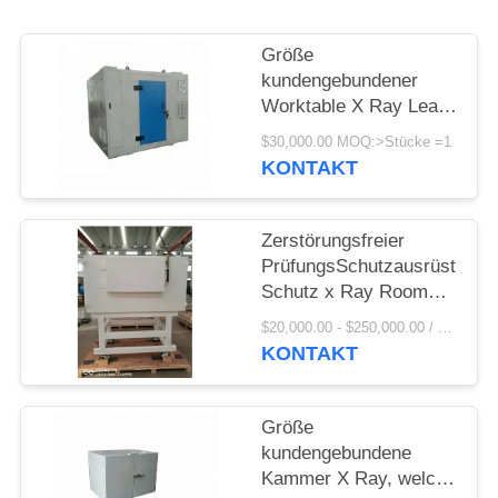
PRIVACY
POLICY
Größe
kundengebundener
Worktable X Ray Lead
Shield Chamber With
$30,000.00 MOQ:>Stücke =1
hat Windows für
KONTAKT
einfache Beobachtung
Zerstörungsfreier
PrüfungsSchutzausrüstungs
Schutz x Ray Room
Shielding Of Special
$20,000.00 - $250,000.00 / Piece MOQ:1-teilig/Stücke
verwendet in
KONTAKT
industrieller
zerstörungsfreier
Prüfung
Größe
kundengebundene
Kammer X Ray, welche