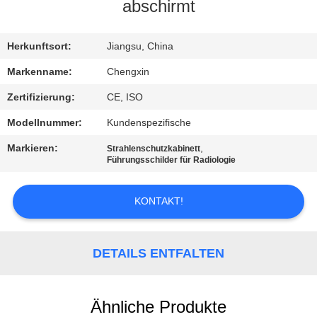
abschirmt
TRETEN
SIE
Herkunftsort:
Jiangsu, China
MIT
Markenname:
Chengxin
UNS
Zertifizierung:
CE, ISO
IN
Modellnummer:
Kundenspezifische
VERBINDUNG
Markieren:
,
Strahlenschutzkabinett
Führungsschilder für Radiologie
NACHRICHTEN
KONTAKT!
FÄLLE
DETAILS ENTFALTEN
SITEMAP
Ähnliche Produkte