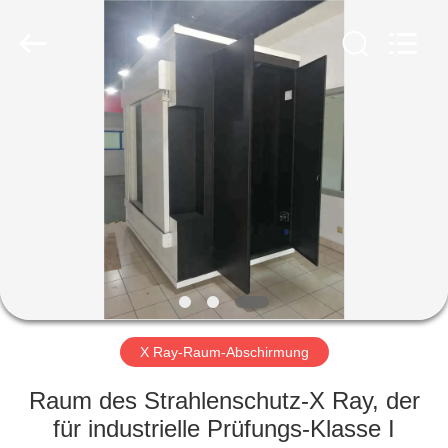
Chengxin
Radiation
Protection
Equipment
Co.,
Ltd.
All
Rights
HAUS
Reserved.
PRODUKTE
ÜBER
UNS
FABRIK-
AUSFLUG
X Ray-Raum-Abschirmung
Raum des Strahlenschutz-X Ray, der
QUALITÄTSKONTROLLE
für industrielle Prüfungs-Klasse I