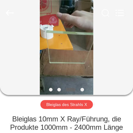
Chengxin
Radiation
Protection
Equipment
Co.,
Ltd.
All
Rights
HAUS
Reserved.
PRODUKTE
ÜBER
UNS
FABRIK-
AUSFLUG
Bleiglas des Strahls X
Bleiglas 10mm X Ray/Führung, die
QUALITÄTSKONTROLLE
Produkte 1000mm - 2400mm Länge