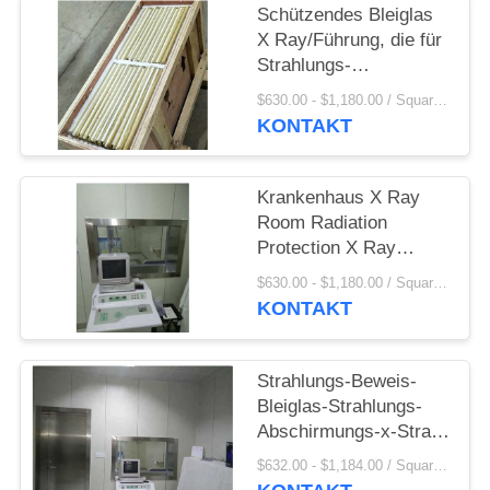
PRIVACY
Schützendes Bleiglas
POLICY
X Ray/Führung, die für
Strahlungs-
Glanzpunkt-
$630.00 - $1,180.00 / Square Meter MOQ:2,1 Quadratmeter/Quadrat
Beförderung abschirmt
KONTAKT
Krankenhaus X Ray
Room Radiation
Protection X Ray
Shielding Lead Glass
$630.00 - $1,180.00 / Square Meter MOQ:2,1 Quadratmeter/Quadrat
KONTAKT
Strahlungs-Beweis-
Bleiglas-Strahlungs-
Abschirmungs-x-Strahl
Stärke 12 Millimeter
$632.00 - $1,184.00 / Square Meter MOQ:1 Quadratmeter/Quadrat