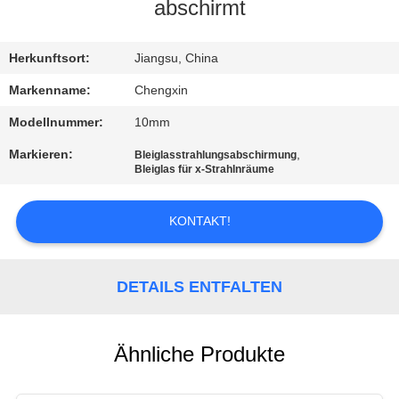
abschirmt
TRETEN
SIE
Herkunftsort:
Jiangsu, China
MIT
Markenname:
Chengxin
UNS
Modellnummer:
10mm
IN
Markieren:
,
Bleiglasstrahlungsabschirmung
Bleiglas für x-Strahlnräume
VERBINDUNG
KONTAKT!
NACHRICHTEN
DETAILS ENTFALTEN
FÄLLE
SITEMAP
Ähnliche Produkte