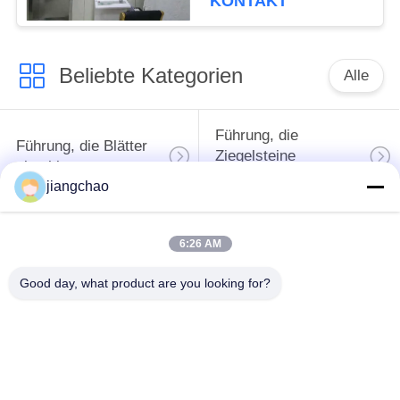
KONTAKT
Beliebte Kategorien
Alle
Führung, die
Führung, die Blätter
Ziegelsteine
abschirmt
abschirmt
jiangchao
X Ray-Raum-
Strahlenschutz-Tür
6:26 AM
Abschirmung
Good day, what product are you looking for?
Bleiglas des Strahls
Führung
X
abgeschirmter Kasten
Führung
Führung, die Decken
abgeschirmte