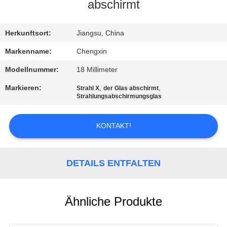
abschirmt
TRETEN
SIE
Herkunftsort:
Jiangsu, China
MIT
Markenname:
Chengxin
UNS
Modellnummer:
18 Millimeter
IN
Markieren:
,
,
Strahl X
der Glas abschirmt
Strahlungsabschirmungsglas
VERBINDUNG
KONTAKT!
NACHRICHTEN
DETAILS ENTFALTEN
FÄLLE
SITEMAP
Ähnliche Produkte