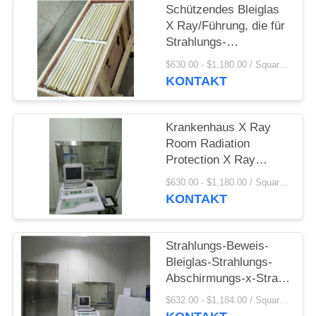
PRIVACY
Schützendes Bleiglas
POLICY
X Ray/Führung, die für
Strahlungs-
Glanzpunkt-
$630.00 - $1,180.00 / Square Meter MOQ:2,1 Quadratmeter/Quadrat
Beförderung abschirmt
KONTAKT
Krankenhaus X Ray
Room Radiation
Protection X Ray
Shielding Lead Glass
$630.00 - $1,180.00 / Square Meter MOQ:2,1 Quadratmeter/Quadrat
KONTAKT
Strahlungs-Beweis-
Bleiglas-Strahlungs-
Abschirmungs-x-Strahl
Stärke 12 Millimeter
$632.00 - $1,184.00 / Square Meter MOQ:1 Quadratmeter/Quadrat