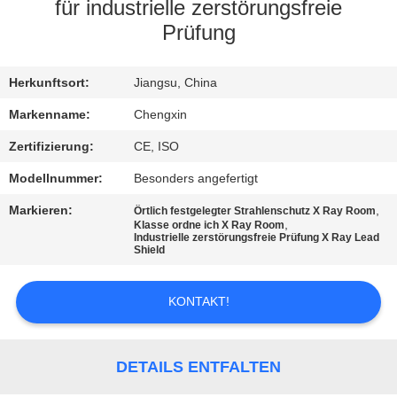
für industrielle zerstörungsfreie
TRETEN
Prüfung
SIE
Herkunftsort:
Jiangsu, China
MIT
UNS
Markenname:
Chengxin
IN
Zertifizierung:
CE, ISO
VERBINDUNG
Modellnummer:
Besonders angefertigt
Markieren:
,
Örtlich festgelegter Strahlenschutz X Ray Room
,
Klasse ordne ich X Ray Room
NACHRICHTEN
Industrielle zerstörungsfreie Prüfung X Ray Lead
Shield
FÄLLE
KONTAKT!
SITEMAP
DETAILS ENTFALTEN