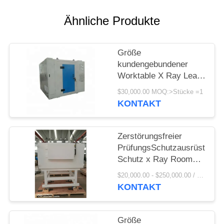
PRIVACY
POLICY
Ähnliche Produkte
Größe
kundengebundener
Worktable X Ray Lead
Shield Chamber With
$30,000.00 MOQ:>Stücke =1
hat Windows für
KONTAKT
einfache Beobachtung
Zerstörungsfreier
PrüfungsSchutzausrüstungs
Schutz x Ray Room
Shielding Of Special
$20,000.00 - $250,000.00 / Piece MOQ:1-teilig/Stücke
verwendet in
KONTAKT
industrieller
zerstörungsfreier
Prüfung
Größe