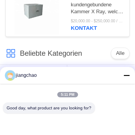
kundengebundene
Kammer X Ray, welche
die Führung abschirmt
$20,000.00 - $250,000.00 / Piece MOQ:1 Piece / Pieces
für Strahlung abschirmt
KONTAKT
Beliebte Kategorien
Alle
Führung, die
jiangchao
Führung, die Blätter
Ziegelsteine
abschirmt
abschirmt
5:11 PM
X Ray-Raum-
Good day, what product are you looking for?
Strahlenschutz-Tür
Abschirmung
Bleiglas des Strahls
Führung